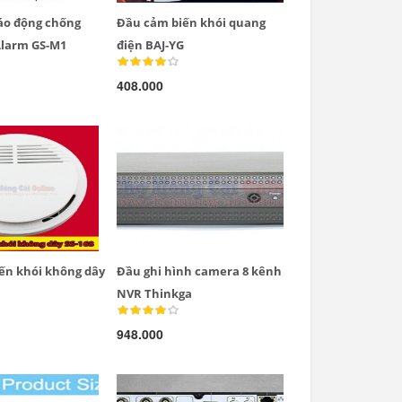
áo động chống
Đầu cảm biến khói quang
larm GS-M1
điện BAJ-YG
408.000
ến khói không dây
Đầu ghi hình camera 8 kênh
NVR Thinkga
948.000