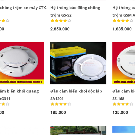
chống trộm xe máy CTX-
Hệ thống báo động chống
Hệ thống b
trộm GS-S2
trộm GSM A
00
2.850.000
1.835.000
ảm biến khói quang
Đầu cảm biến khói độc lập
Đầu cảm bi
DG311
SA1201
SS-168
00
185.000
135.000