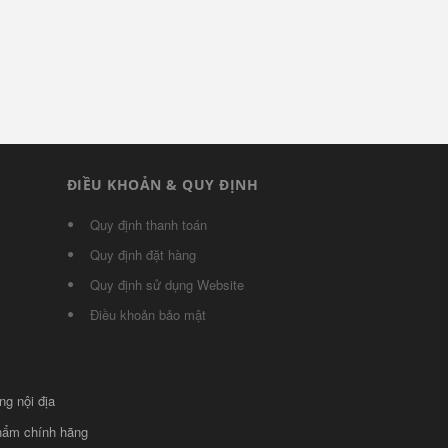
ĐIỀU KHOẢN & QUY ĐỊNH
Quy định thanh toán
Quy định đặt hàng
Quy định sử dụng Website
Điều khoản bảo mật
ng nội địa
phẩm chính hãng