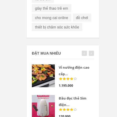
giày thể thao trẻ em
cho mong cai online
đồ chơi
thiết bị chăm sóc sức khỏe
ĐẶT MUA NHIỀU
Vỉ nướng điện cao
cấp...
1.195.000
Đầu đọc thẻ Sim
điện...
120.000