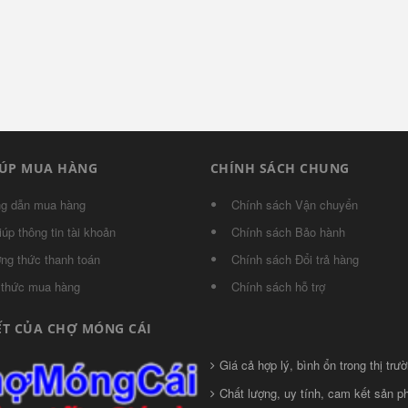
IÚP MUA HÀNG
CHÍNH SÁCH CHUNG
g dẫn mua hàng
Chính sách Vận chuyển
iúp thông tin tài khoản
Chính sách Bảo hành
ng thức thanh toán
Chính sách Đổi trả hàng
 thức mua hàng
Chính sách hỗ trợ
ẾT CỦA CHỢ MÓNG CÁI
Giá cả hợp lý, bình ổn trong thị trườ
Chất lượng, uy tính, cam kết sản 