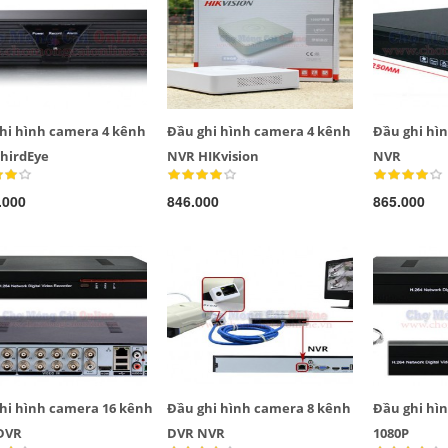
hi hình camera 4 kênh
Đầu ghi hình camera 4 kênh
Đầu ghi hì
hirdEye
NVR HIKvision
NVR
.000
846.000
865.000
LED tuýp cầm tay đa
Quạt điện đôi 12V
năng...
cho oto tải...
289.000
Đèn tích điện xách
Máy xay sinh tố đa
tay cao cấp...
năng Shake...
hi hình camera 16 kênh
Đầu ghi hình camera 8 kênh
Đầu ghi hì
DVR
DVR NVR
1080P
490.000