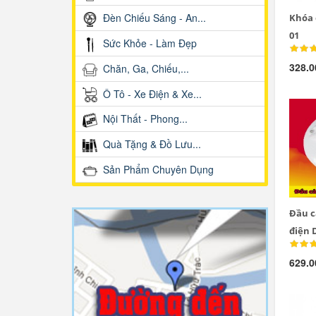
Đèn Chiếu Sáng - An...
Khóa 
01
Sức Khỏe - Làm Đẹp
328.0
Chăn, Ga, Chiếu,...
Ô Tô - Xe Điện & Xe...
Nội Thất - Phong...
Quà Tặng & Đồ Lưu...
Sản Phẩm Chuyên Dụng
Đầu c
điện 
629.0