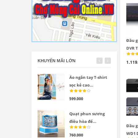
Đầu g
DVR T
KHUYẾN MÃI LỚN
1.119
Áo ngắn tay T-shirt
sọc kẻ cao...
599.000
Quạt phun sương
điều hòa để...
Đầu g
WD1 
760.000