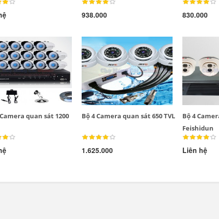
hệ
938.000
830.000
Đèn tích điện cao
Quạt đứng công
cấp KM 792C
nghiệp Centron
 Camera quan sát 1200
Bộ 4 Camera quan sát 650 TVL
Bộ 4 Camer
Feishidun
hệ
1.625.000
Liên hệ