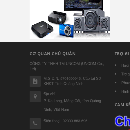
CƠ QUAN CHỦ QUẢN
TRỢ G
CÔNG TY TNHH TM UNCOM
(
UNCOM Co.,
Hướn
Ltd
)
Trợ g
M.S.D.N: 5701690946, Cấp tại Sở
Phươ
KHĐT Tỉnh Quảng Ninh
Hình
Địa chỉ:
P. Ka Long, Móng Cái, tỉnh Quảng
CAM K
Ninh, Việt Nam
Điện thoại:
02033.883.696