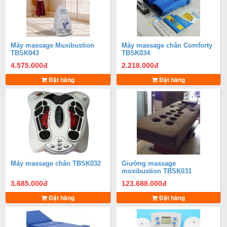
Máy massage Muxibustion
Máy massage chân Comforty
TBSK043
TBSK034
4.575.000
đ
2.218.000
đ
Đặt hàng
Đặt hàng
Máy massage chân TBSK032
Giường massage
moxibustion TBSK031
3.685.000
đ
123.688.000
đ
Đặt hàng
Đặt hàng