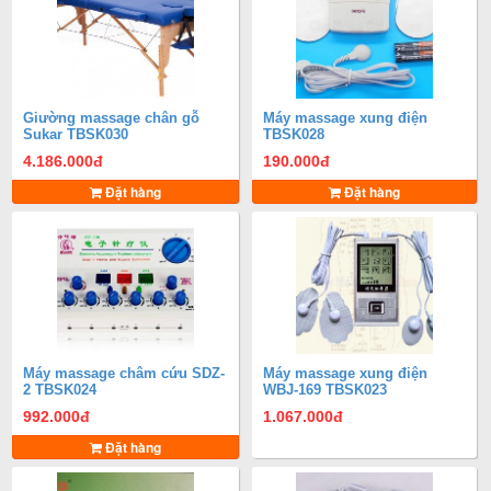
Giường massage chân gỗ
Máy massage xung điện
Sukar TBSK030
TBSK028
4.186.000
đ
190.000
đ
Đặt hàng
Đặt hàng
Máy massage châm cứu SDZ-
Máy massage xung điện
2 TBSK024
WBJ-169 TBSK023
992.000
đ
1.067.000
đ
Đặt hàng