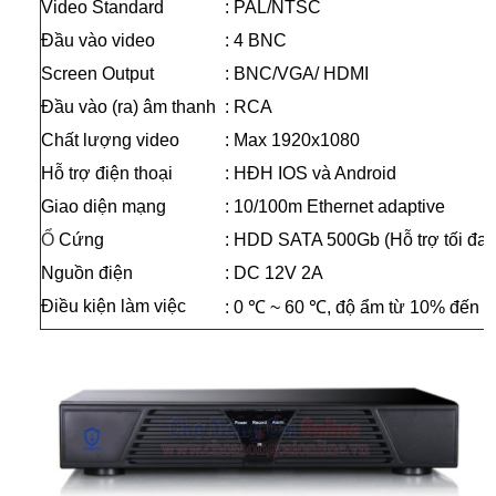
Video Standard
: PAL/NTSC
Đầu vào video
: 4 BNC
Screen Output
: BNC/VGA/ HDMI
Đầu vào (ra) âm thanh
: RCA
Chất lượng video
: Max 1920x1080
Hỗ trợ điện thoại
: HĐH IOS và Android
Giao diện mạng
: 10/100m Ethernet adaptive
Ổ
Cứng
: HDD SATA 500Gb (Hỗ trợ tối đa 
Nguồn điện
: DC 12V 2A
Điều kiện làm việc
:
0 ℃ ~ 60 ℃, độ ẩm từ 10% đến 