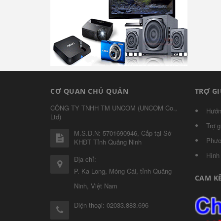
CƠ QUAN CHỦ QUẢN
TRỢ G
CÔNG TY TNHH TM UNCOM
(
UNCOM Co.,
Hướn
Ltd
)
Trợ g
M.S.D.N: 5701690946, Cấp tại Sở
Phươ
KHĐT Tỉnh Quảng Ninh
Hình
Địa chỉ:
P. Ka Long, Móng Cái, tỉnh Quảng
CAM K
Ninh, Việt Nam
Điện thoại:
02033.883.696