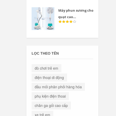
Máy phun sương cho
quạt cao...
LỌC THEO TÊN
đò chơi trẻ em
điện thoại di động
đầu mối phân phối hàng hóa
phụ kiện điện thoai
chăn ga gối cao cấp
xe trẻ em