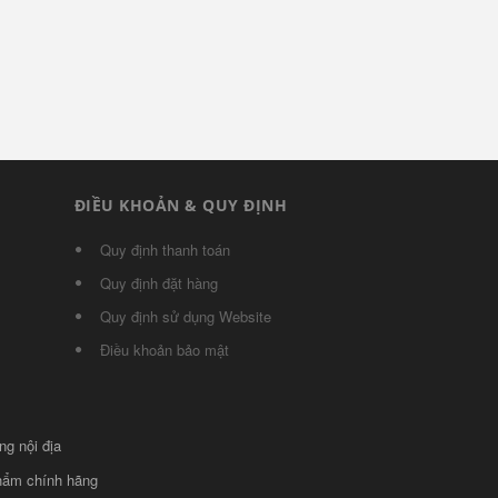
ĐIỀU KHOẢN & QUY ĐỊNH
Quy định thanh toán
Quy định đặt hàng
Quy định sử dụng Website
Điều khoản bảo mật
ng nội địa
phẩm chính hãng