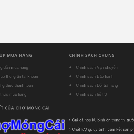
IÚP MUA HÀNG
CHÍNH SÁCH CHUNG
g dẫn mua hàng
Chính sách Vận chuyển
iúp thông tin tài khoản
Chính sách Bảo hành
ng thức thanh toán
Chính sách Đổi trả hàng
 thức mua hàng
Chính sách hỗ trợ
ẾT CỦA CHỢ MÓNG CÁI
Giá cả hợp lý, bình ổn trong thị trườ
Chất lượng, uy tính, cam kết sản 