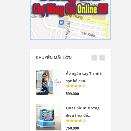
KHUYẾN MÃI LỚN
Áo ngắn tay T-shirt
sọc kẻ cao...
599.000
Quạt phun sương
điều hòa để...
760.000