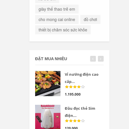
giày thể thao trẻ em
cho mong cai online
đồ chơi
thiết bị chăm sóc sức khỏe
ĐẶT MUA NHIỀU
Vỉ nướng điện cao
cấp...
1.195.000
Đầu đọc thẻ Sim
điện...
120.000