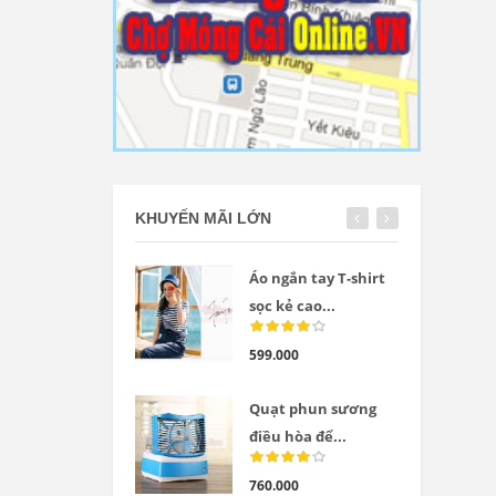
KHUYẾN MÃI LỚN
Áo ngắn tay T-shirt
sọc kẻ cao...
599.000
Quạt phun sương
điều hòa để...
760.000