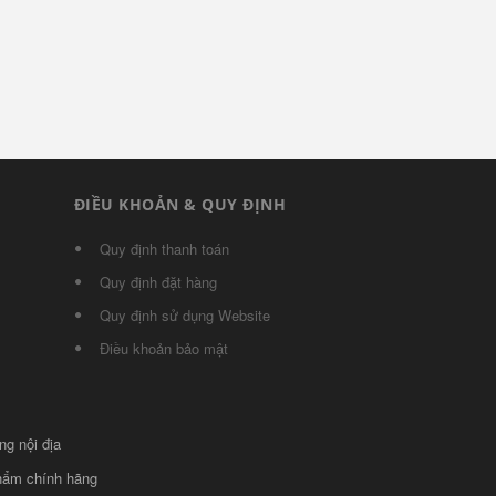
ĐIỀU KHOẢN & QUY ĐỊNH
Quy định thanh toán
Quy định đặt hàng
Quy định sử dụng Website
Điều khoản bảo mật
ng nội địa
phẩm chính hãng