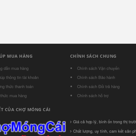
IÚP MUA HÀNG
CHÍNH SÁCH CHUNG
g dẫn mua hàng
Chính sách Vận chuyển
iúp thông tin tài khoản
Chính sách Bảo hành
ng thức thanh toán
Chính sách Đổi trả hàng
 thức mua hàng
Chính sách hỗ trợ
ẾT CỦA CHỢ MÓNG CÁI
Giá cả hợp lý, bình ổn trong thị trườ
Chất lượng, uy tính, cam kết sản 