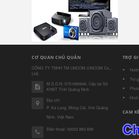
CƠ QUAN CHỦ QUẢN
TRỢ G
CÔNG TY TNHH TM UNCOM
(
UNCOM Co.,
Hướn
Ltd
)
Trợ g
M.S.D.N: 5701690946, Cấp tại Sở
Phươ
KHĐT Tỉnh Quảng Ninh
Hình
Địa chỉ:
P. Ka Long, Móng Cái, tỉnh Quảng
CAM K
Ninh, Việt Nam
Điện thoại:
02033.883.696