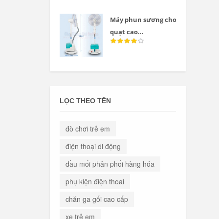
Máy phun sương cho
quạt cao...
LỌC THEO TÊN
đò chơi trẻ em
điện thoại di động
đầu mối phân phối hàng hóa
phụ kiện điện thoai
chăn ga gối cao cấp
xe trẻ em