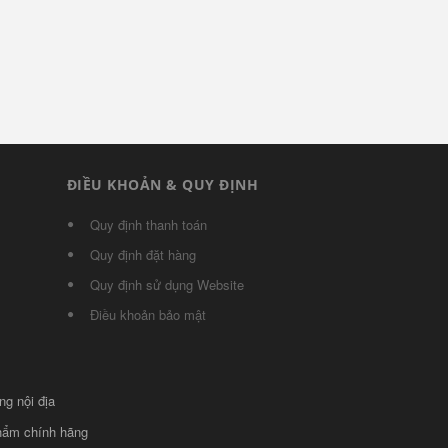
ĐIỀU KHOẢN & QUY ĐỊNH
Quy định thanh toán
Quy định đặt hàng
Quy định sử dụng Website
Điều khoản bảo mật
ng nội địa
phẩm chính hãng