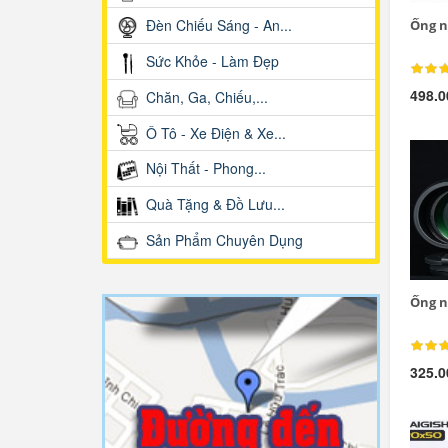
Đèn Chiếu Sáng - An...
Ống n
Sức Khỏe - Làm Đẹp
498.0
Chăn, Ga, Chiếu,...
Ô Tô - Xe Điện & Xe...
Nội Thất - Phong...
Quà Tặng & Đồ Lưu...
Sản Phẩm Chuyên Dụng
Ống n
325.0