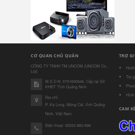
CƠ QUAN CHỦ QUẢN
TRỢ G
CÔNG TY TNHH TM UNCOM
(
UNCOM Co.,
Hướn
Ltd
)
Trợ g
M.S.D.N: 5701690946, Cấp tại Sở
Phươ
KHĐT Tỉnh Quảng Ninh
Hình
Địa chỉ:
P. Ka Long, Móng Cái, tỉnh Quảng
CAM K
Ninh, Việt Nam
Điện thoại:
02033.883.696