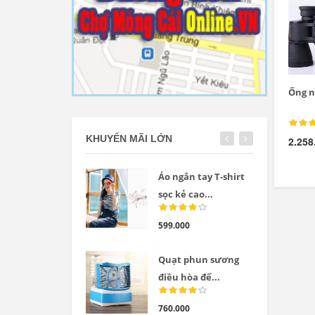
Ống n
KHUYẾN MÃI LỚN
2.258
Áo ngắn tay T-shirt
sọc kẻ cao...
599.000
Quạt phun sương
điều hòa để...
760.000