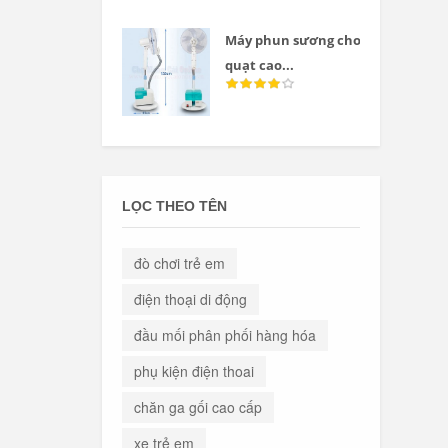
Máy phun sương cho
quạt cao...
LỌC THEO TÊN
đò chơi trẻ em
điện thoại di động
đầu mối phân phối hàng hóa
phụ kiện điện thoai
chăn ga gối cao cấp
xe trẻ em