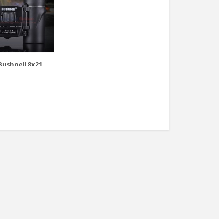
ushnell 8x21
Cỏ nhân tạo trang trí