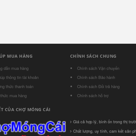
IÚP MUA HÀNG
CHÍNH SÁCH CHUNG
g dẫn mua hàng
Chính sách Vận chuyển
iúp thông tin tài khoản
Chính sách Bảo hành
ng thức thanh toán
Chính sách Đổi trả hàng
 thức mua hàng
Chính sách hỗ trợ
ẾT CỦA CHỢ MÓNG CÁI
Giá cả hợp lý, bình ổn trong thị trườ
Chất lượng, uy tính, cam kết sản 