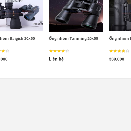
hòm Baigish 20x50
Ống nhòm Tanming 20x50
Ống nhòm B
.000
Liên hệ
339.000
LED tuýp cầm tay đa
Quạt điện đôi 12V
năng...
cho oto tải...
289.000
Đèn tích điện xách
Máy xay sinh tố đa
tay cao cấp...
năng Shake...
490.000