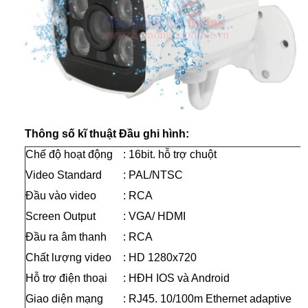
Thông số kĩ thuật
Đầu ghi hình:
Chế độ hoạt động
: 16bit. hỗ trợ chuột
Video Standard
: PAL/NTSC
Đầu vào video
: RCA
Screen Output
: VGA/ HDMI
Đầu ra âm thanh
: RCA
Chất lượng video
: HD 1280x720
Hỗ trợ điện thoại
: HĐH IOS và Android
Giao diện mạng
: RJ45. 10/100m Ethernet adaptive