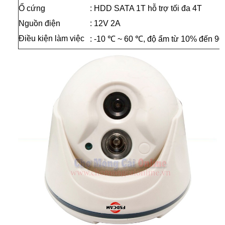
Ổ cứng
: HDD SATA 1T hỗ trợ tối đa 4T
Nguồn điện
: 12V 2A
Điều kiện làm việc
:
-10 ℃ ~ 60 ℃, độ ẩm từ 10% đến 9