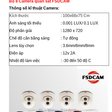
Bộ 8 Camera quan sát FSDCAM
Thông số kĩ thuật
Camera:
Kích thước
: 100x68x75 Cm
Ánh sáng tối thiểu
: 0.001 LUX/ 0.1 LUX
Độ phân giải
: 1280 x 720
Chế độ cân bằng sáng
: Tự động
Lens tùy chọn
: 3.6mm/6mm/8mm
Điện áp
: 12v 2A
Nhiệt độ làm việc
: -30 đến 50 độ C