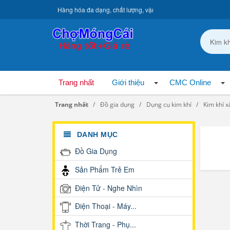
Hàng hóa đa dạng, chất lượng, vận chuyển toàn quốc.
Trang nhất
Giới thiệu
CMC Online
Trang nhất
Đồ gia dụng
Dụng cụ kim khí
Kim khí 
DANH MỤC
Đồ Gia Dụng
Sản Phẩm Trẻ Em
Điện Tử - Nghe Nhìn
Điện Thoại - Máy...
Thời Trang - Phụ...