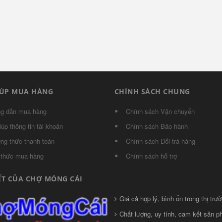
IÚP MUA HÀNG
CHÍNH SÁCH CHUNG
g dẫn mua hàng
Chính sách Vận chuyển
iúp thông tin tài khoản
Chính sách Bảo hành
ng thức thanh toán
Chính sách Đổi trả hàng
 thức mua hàng
Chính sách hỗ trợ
ẾT CỦA CHỢ MÓNG CÁI
Giá cả hợp lý, bình ổn trong thị trườ
Chất lượng, uy tính, cam kết sản 