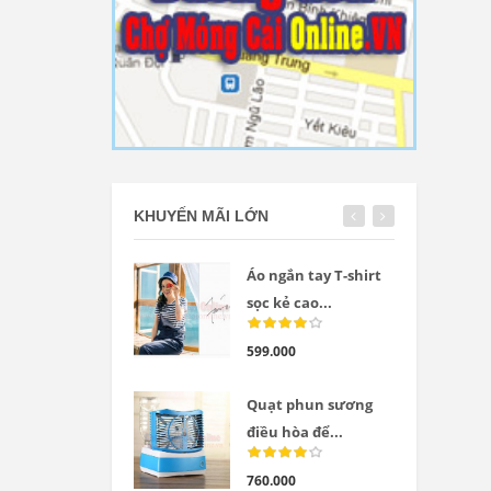
KHUYẾN MÃI LỚN
Áo ngắn tay T-shirt
sọc kẻ cao...
599.000
Quạt phun sương
điều hòa để...
760.000