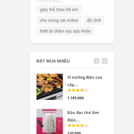
giày thể thao trẻ em
cho mong cai online
đồ chơi
thiết bị chăm sóc sức khỏe
ĐẶT MUA NHIỀU
Vỉ nướng điện cao
cấp...
1.195.000
Đầu đọc thẻ Sim
điện...
120.000