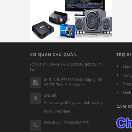
CƠ QUAN CHỦ QUẢN
TRỢ G
CÔNG TY TNHH TM UNCOM
(
UNCOM Co.,
Hướn
Ltd
)
Trợ g
M.S.D.N: 5701690946, Cấp tại Sở
Phươ
KHĐT Tỉnh Quảng Ninh
Hình
Địa chỉ:
P. Ka Long, Móng Cái, tỉnh Quảng
CAM K
Ninh, Việt Nam
Điện thoại:
02033.883.696