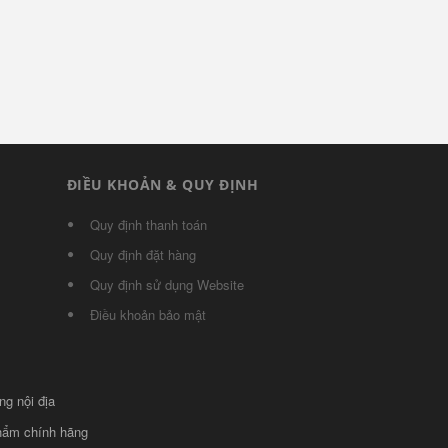
ĐIỀU KHOẢN & QUY ĐỊNH
Quy định thanh toán
Quy định đặt hàng
Quy định sử dụng Website
Điều khoản bảo mật
ng nội địa
phẩm chính hãng