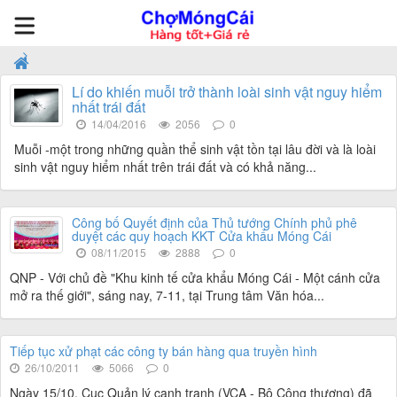
Lí do khiến muỗi trở thành loài sinh vật nguy hiểm
nhất trái đất
14/04/2016
2056
0
Muỗi -một trong những quần thể sinh vật tồn tại lâu đời và là loài
sinh vật nguy hiểm nhất trên trái đất và có khả năng...
Công bố Quyết định của Thủ tướng Chính phủ phê
duyệt các quy hoạch KKT Cửa khẩu Móng Cái
08/11/2015
2888
0
QNP - Với chủ đề "Khu kinh tế cửa khẩu Móng Cái - Một cánh cửa
mở ra thế giới", sáng nay, 7-11, tại Trung tâm Văn hóa...
Tiếp tục xử phạt các công ty bán hàng qua truyền hình
26/10/2011
5066
0
Ngày 15/10, Cục Quản lý cạnh tranh (VCA - Bộ Công thương) đã