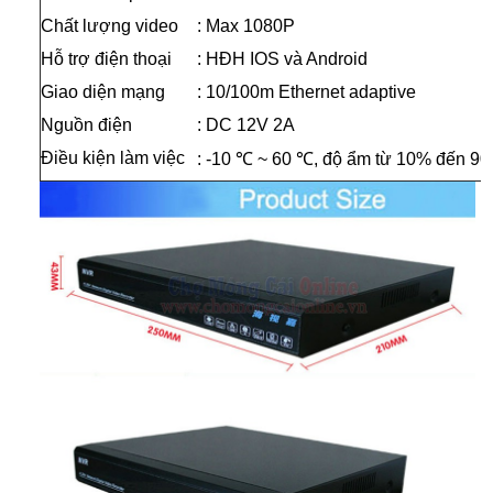
Chất lượng video
: Max 1080P
Hỗ trợ điện thoại
: HĐH IOS và Android
Giao diện mạng
: 10/100m Ethernet adaptive
Nguồn điện
: DC 12V 2A
Điều kiện làm việc
:
-10 ℃ ~ 60 ℃, độ ẩm từ 10% đến 9