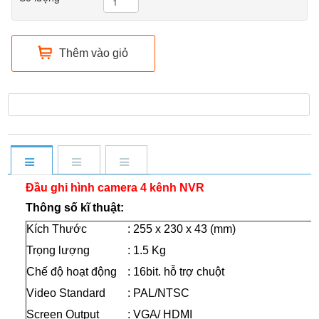
Thêm vào giỏ
Đầu ghi hình camera 4 kênh NVR
Thông số kĩ thuật
:
Kích Thước
: 255 x 230 x 43 (mm)
Trọng lượng
: 1.5 Kg
Chế độ hoạt động
: 16bit. hỗ trợ chuột
Video Standard
: PAL/NTSC
Screen Output
: VGA/ HDMI