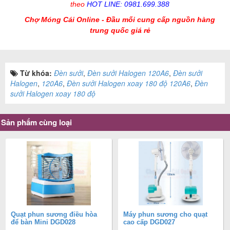
theo
HOT LINE: 0981.699.388
Chợ Móng Cái Online - Đầu mối cung cấp
nguồn hàng
trung quốc
giá rẻ
Từ khóa:
Đèn sưởi
,
Đèn sưởi Halogen 120A6
,
Đèn sưởi
Halogen
,
120A6
,
Đèn sưởi Halogen xoay 180 độ 120A6
,
Đèn
sưởi Halogen xoay 180 độ
Sản phẩm cùng loại
Quạt phun sương điều hòa
Máy phun sương cho quạt
để bàn Mini DGD028
cao cấp DGD027