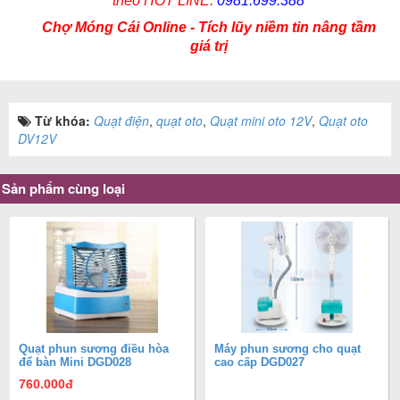
theo HOT LINE:
0981.699.388
Chợ Móng Cái Online - Tích lũy niềm tin nâng tầm
giá trị
Từ khóa:
Quạt điện
,
quạt oto
,
Quạt mini oto 12V
,
Quạt oto
DV12V
Sản phẩm cùng loại
Quạt phun sương điều hòa
Máy phun sương cho quạt
để bàn Mini DGD028
cao cấp DGD027
760.000
đ