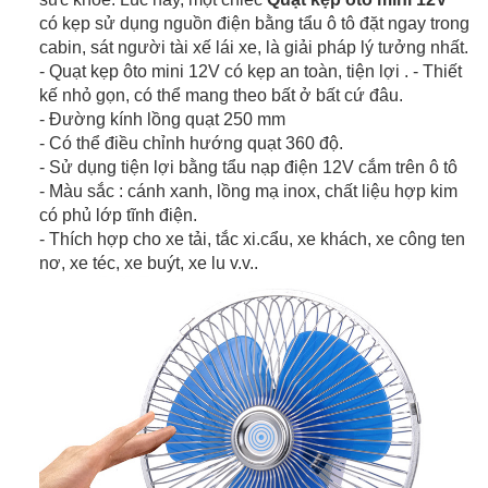
có kẹp sử dụng nguồn điện bằng tẩu ô tô đặt ngay trong
cabin, sát người tài xế lái xe, là giải pháp lý tưởng nhất.
- Quạt kẹp ôto mini 12V có kẹp an toàn, tiện lợi . - Thiết
kế nhỏ gọn, có thể mang theo bất ở bất cứ đâu.
- Đường kính lồng quạt 250 mm
- Có thể điều chỉnh hướng quạt 360 độ.
- Sử dụng tiện lợi bằng tẩu nạp điện 12V cắm trên ô tô
- Màu sắc : cánh xanh, lồng mạ inox, chất liệu hợp kim
có phủ lớp tĩnh điện.
- Thích hợp cho xe tải, tắc xi.cẩu, xe khách, xe công ten
nơ, xe téc, xe buýt, xe lu v.v..