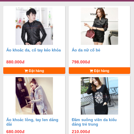
Áo khoác da, cổ tay kéo khóa
Áo da nữ cổ bẻ
880.000
đ
798.000
đ
Đặt hàng
Đặt hàng
Áo khoác lông, tay len dáng
Đầm suông viền da kiểu
dài
dáng trẻ trung
680.000
đ
210.000
đ