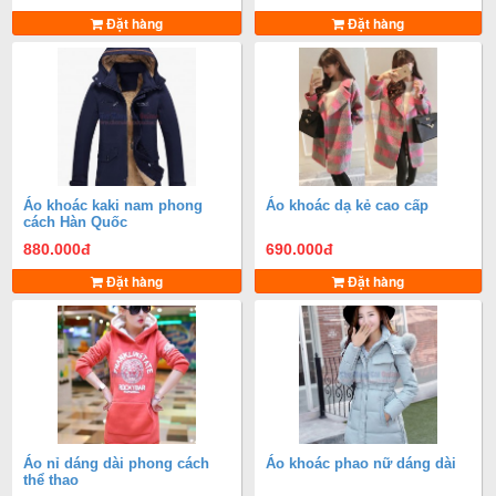
Đặt hàng
Đặt hàng
Áo khoác kaki nam phong
Áo khoác dạ kẻ cao cấp
cách Hàn Quốc
880.000
đ
690.000
đ
Đặt hàng
Đặt hàng
Áo nỉ dáng dài phong cách
Áo khoác phao nữ dáng dài
thể thao