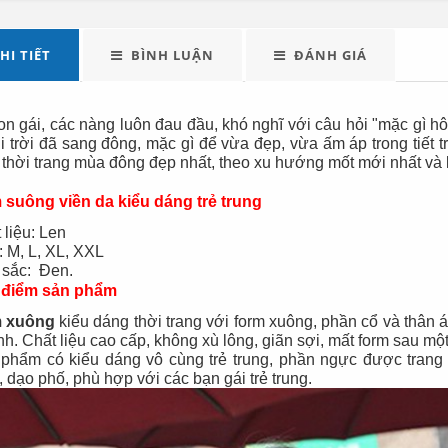
Đèn tích điện cao
Quạt đứng công
cấp KM 792C
nghiệp Centron
HI TIẾT
BÌNH LUẬN
ĐÁNH GIÁ
on gái, các nàng luôn đau đầu, khó nghĩ với câu hỏi "mặc gì h
hi trời đã sang đông, mặc gì để vừa đẹp, vừa ấm áp trong tiết 
thời trang mùa đông đẹp nhất, theo xu hướng mốt mới nhất và 
suông viền da kiểu dáng trẻ trung
 liệu: Len
: M, L, XL, XXL
sắc: Đen.
 điểm sản phẩm
 xuông
kiểu dáng thời trang với form xuông, phần cổ và thân 
ính. Chất liệu cao cấp, không xù lông, giãn sợi, mất form sau mộ
phẩm có kiểu dáng vô cùng trẻ trung, phần ngực được trang t
, dạo phố, phù hợp với các bạn gái trẻ trung.