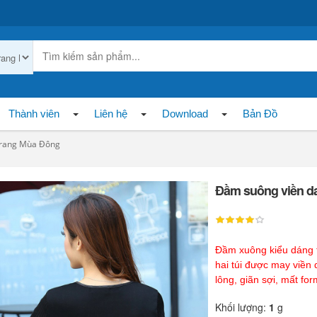
Thành viên
Liên hệ
Download
Bản Đồ
Trang Mùa Đông
Đầm suông viền da
Đầm xuông kiểu dáng t
hai túi được may viền 
lông, giãn sợi, mất fo
Khối lượng:
1
g