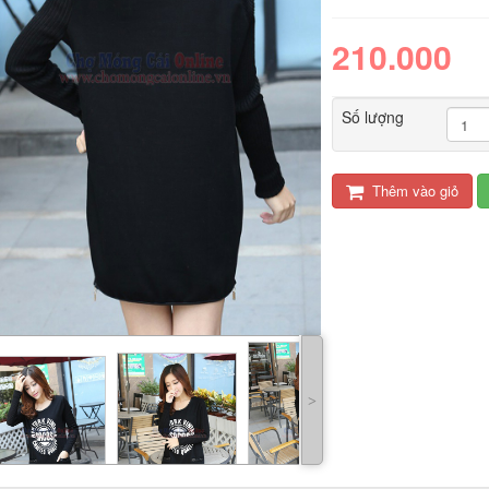
210.000
Số lượng
Thêm vào giỏ
LED tuýp cầm tay đa
Quạt điện đôi 12V
năng...
cho oto tải...
289.000
Đèn tích điện xách
Máy xay sinh tố đa
tay cao cấp...
năng Shake...
˃
490.000