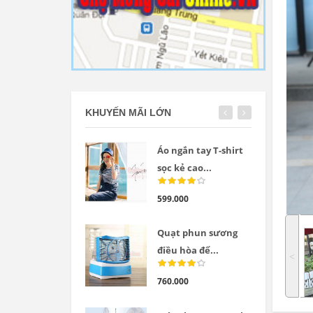
KHUYẾN MÃI LỚN
Áo ngắn tay T-shirt
sọc kẻ cao...
599.000
Quạt phun sương
điều hòa để...
˂
760.000