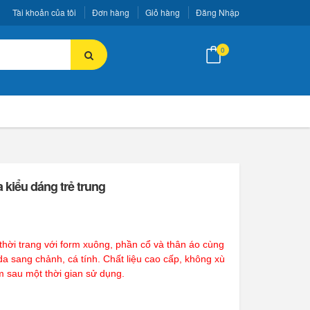
Tài khoản của tôi
Đơn hàng
Giỏ hàng
Đăng Nhập
0
 kiểu dáng trẻ trung
hời trang với form xuông, phần cổ và thân áo cùng
da sang chảnh, cá tính. Chất liệu cao cấp, không xù
rm sau một thời gian sử dụng.