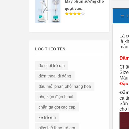
Máy phun sương cho
quạt cao...
C
Là c
là k
mẫu 
LỌC THEO TÊN
Đầm 
đò chơi trẻ em
Chất
Size
điện thoại di động
Màu 
Đặc
đầu mối phân phối hàng hóa
Đầm
phụ kiện điện thoai
cá t
Sản 
chăn ga gối cao cấp
chơi
xe trẻ em
giày thể thao trẻ em