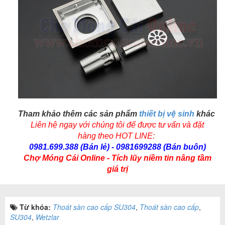
Tham khảo thêm các sản phẩm
thiết bị vệ sinh
khác
Liên hệ ngay với chúng tôi để được tư vấn và
đặt
hàng
theo HOT LINE:
0981.699.388 (Bán lẻ) - 0981699288 (Bán buôn)
Chợ Móng Cái Online
- Tích lũy niềm tin nâng tầm
giá trị
Từ khóa:
Thoát sàn cao cấp SU304
,
Thoát sàn cao cấp
,
SU304
,
Wetzlar