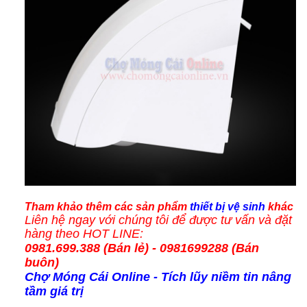
Tham khảo thêm các
sản phẩm
thiết bị vệ sinh
khác
Liên hệ ngay với chúng tôi để được tư vấn và
đặt
hàng
theo HOT LINE:
0981.699.388 (
Bán lẻ
) - 0981699288 (Bán
buôn)
Chợ Móng Cái Online
- Tích lũy niềm tin nâng
tầm giá trị