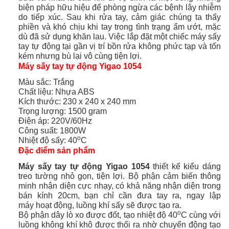
biện pháp hữu hiệu để phòng ngừa các bệnh lây nhiễm
do tiếp xúc. Sau khi rửa tay, cảm giác chúng ta thấy
phiền và khó chịu khi tay trong tình trạng ẩm ướt, mặc
dù đã sử dụng khăn lau. Việc lắp đặt một chiếc máy sấy
tay tự động tại gần vị trí bồn rửa không phức tạp và tốn
kém nhưng bù lại vô cùng tiện lợi.
Máy sấy tay tự động Yigao 1054
Màu sắc: Trắng
Chất liệu: Nhựa ABS
Kích thước: 230 x 240 x 240 mm
Trọng lượng: 1500 gram
Điện áp: 220V/60Hz
Công suất: 1800W
o
Nhiệt độ sấy: 40
C
Đặc điểm sản phẩm
Máy sấy tay tự động Yigao 1054
thiết kế kiểu dáng
treo tường nhỏ gọn, tiện lợi. Bộ phận cảm biến thông
minh nhận diện cực nhạy, có khả năng nhận diện trong
bán kính 20cm, bạn chỉ cần đưa tay ra, ngay lập
máy hoạt động, luồng khí sấy sẽ được tạo ra.
o
Bộ phận dây lò xo được đốt, tạo nhiệt độ 40
C cùng với
luồng không khí khô được thổi ra nhờ chuyển động tạo