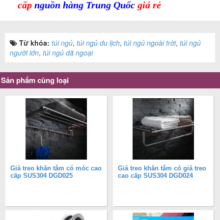
cấp
nguồn hàng Trung Quốc
giá rẻ
Từ khóa:
túi ngủ
,
túi ngủ du lịch
,
túi ngủ ngoài trời
,
túi ngủ
người lớn
,
túi ngủ dã ngoại
Sản phẩm cùng loại
Giá treo khăn tắm có móc cao
Giá treo khăn tắm có giá treo
cấp SUS304 DGD025
cao cấp SUS304 DGD024