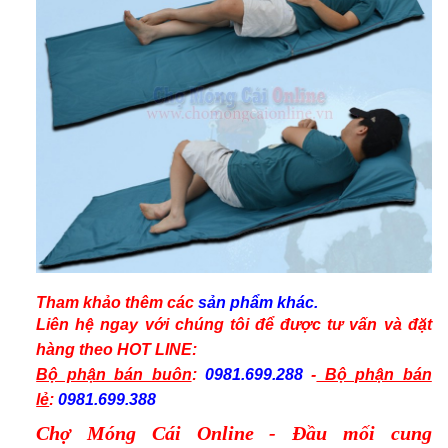
Tham khảo thêm các
sản phẩm
khác.
Liên hệ ngay với chúng tôi để được tư vấn và
đặt
hàng
theo
HOT LINE:
Bộ phận bán buôn
:
0981.699.288
-
Bộ phận bán
lẻ
:
0981.699.388
Chợ Móng Cái Online - Đầu mối cung