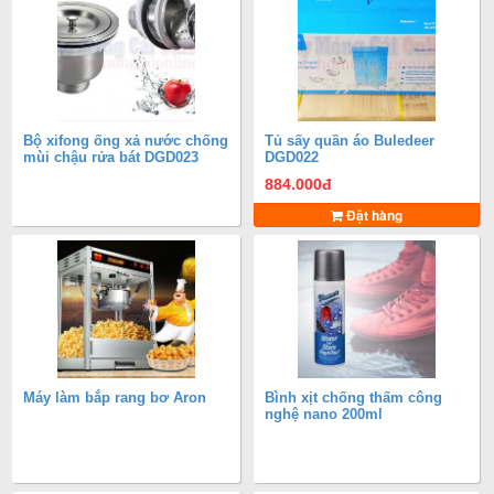
Bộ xifong ống xả nước chống
Tủ sấy quần áo Buledeer
mùi chậu rửa bát DGD023
DGD022
884.000
đ
Đặt hàng
Máy làm bắp rang bơ Aron
Bình xịt chống thấm công
nghệ nano 200ml