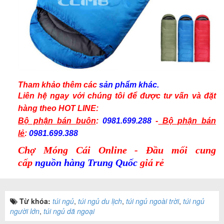
Tham khảo thêm các
sản phẩm
khác.
Liên hệ ngay với chúng tôi để được tư vấn và
đặt
hàng
theo
HOT LINE:
Bộ phận bán buôn
:
0981.699.288
-
Bộ phận bán
lẻ
:
0981.699.388
Chợ Móng Cái Online - Đầu mối cung
cấp
nguồn hàng Trung Quốc
giá rẻ
Từ khóa:
túi ngủ
,
túi ngủ du lịch
,
túi ngủ ngoài trời
,
túi ngủ
người lớn
,
túi ngủ dã ngoại