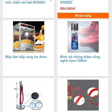
mùi chậu rửa bát DGD023
DGD022
884.000
đ
Đặt hàng
Máy làm bắp rang bơ Aron
Bình xịt chống thấm công
nghệ nano 200ml