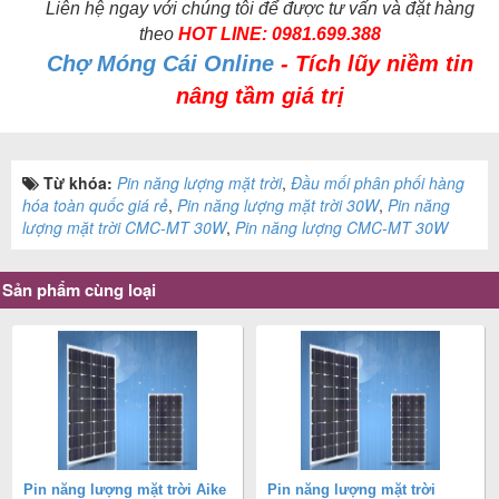
Liên hệ ngay với chúng tôi để được tư vấn và đặt hàng
theo
HOT LINE:
0981.699.388
Chợ Móng Cái Online
- Tích lũy niềm tin
nâng tầm giá trị
Từ khóa:
Pin năng lượng mặt trời
,
Đầu mối phân phối hàng
hóa toàn quốc giá rẻ
,
Pin năng lượng mặt trời 30W
,
Pin năng
lượng mặt trời CMC-MT 30W
,
Pin năng lượng CMC-MT 30W
Sản phẩm cùng loại
Pin năng lượng mặt trời Aike
Pin năng lượng mặt trời