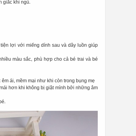
n giấc khi ngủ.
tiện lợi với miếng dính sau và dây luồn giúp
hiều màu sắc, phù hợp cho cả bé trai và bé
 êm ái, mềm mại như khi còn trong bụng mẹ
i mái hơn khi không bị giật mình bởi những âm
bé.