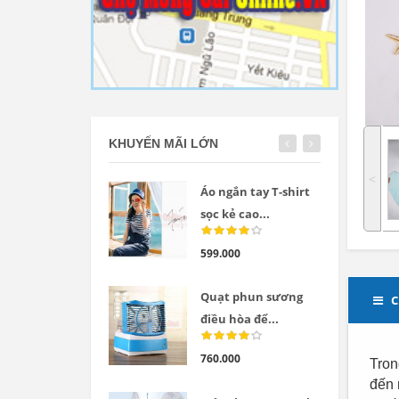
KHUYẾN MÃI LỚN
˂
Áo ngắn tay T-shirt
sọc kẻ cao...
599.000
Quạt phun sương
C
điều hòa để...
760.000
Tron
đến 