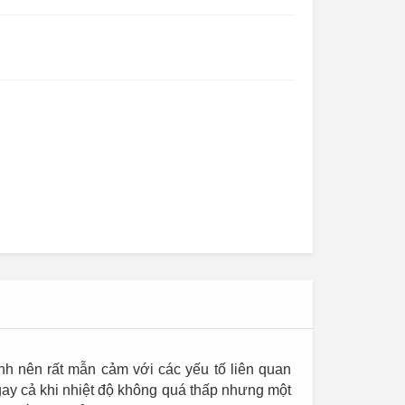
Cỏ nhân tạo trang trí
nh nên rất mẫn cảm với các yếu tố liên quan
Ngay cả khi nhiệt độ không quá thấp nhưng một