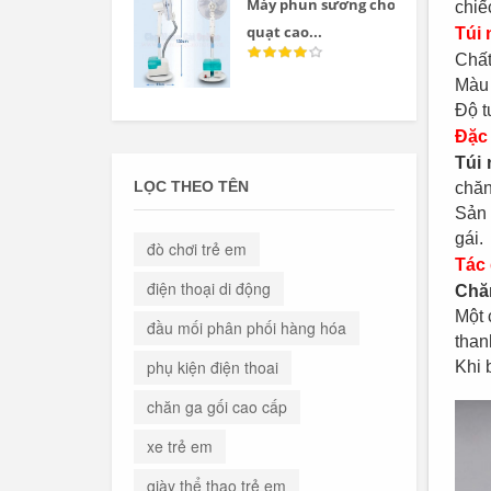
Máy phun sương cho
chiế
quạt cao...
Túi 
Chất
Màu 
Độ t
Đặc
Túi 
LỌC THEO TÊN
chăn
Sản 
gái.
đò chơi trẻ em
Tác
điện thoại di động
Chă
Một 
đầu mối phân phối hàng hóa
than
phụ kiện điện thoai
Khi 
chăn ga gối cao cấp
xe trẻ em
giày thể thao trẻ em