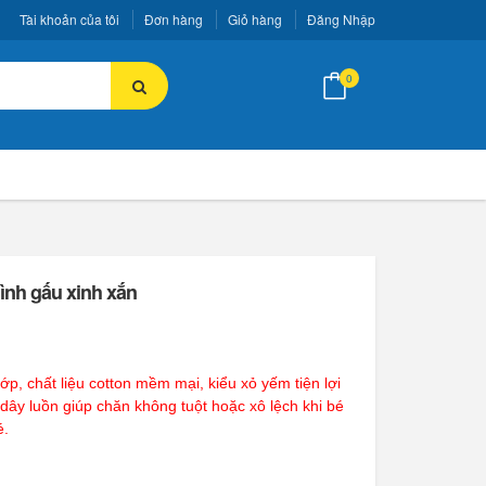
Tài khoản của tôi
Đơn hàng
Giỏ hàng
Đăng Nhập
0
ình gấu xinh xắn
ớp, chất liệu cotton mềm mại, kiểu xỏ yếm tiện lợi
dây luồn giúp chăn không tuột hoặc xô lệch khi bé
é.