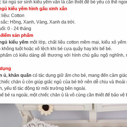
Đèn tích điện cao
Quạt đứng công
c túi ngủ sơ sinh kiểu yếm vẫn là cần thiết để bé yêu có thể ngo
cấp KM 792C
nghiệp Centron
ngủ kiểu yếm hình gấu xinh xắn
 liệu: Cotton
sắc: Hồng, Xanh, Vàng, Xanh da trời.
uổi: 0 - 24 tháng
 điểm sản phẩm
ngủ kiểu yếm
một lớp, chất liệu cotton mềm mại, kiểu xỏ yếm 
 không tuột hoặc xô lệch khi bé cựa quậy hay khi bế bé.
phẩm có kiểu dáng dễ thương với hình chú gấu ngộ nghĩnh, n
 dụng
n ủ, khăn quấn
có tác dụng giữ ấm cho bé, mang đến cảm giác
chiếc chăn ủ còn giúp giấc ngủ của bé trở nên dễ chịu và thoả
h, yếu tố tác động từ môi trường bên ngoài.
bế bé ra ngoài, một chiếc chăn ủ là vô cùng cần thiết để bảo vệ 