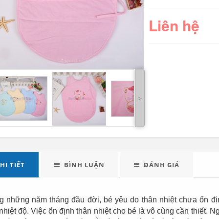
Liên hệ
˃
LED tuýp cầm tay đa
Quạt điện đôi 12V
năng...
cho oto tải...
289.000
Đèn tích điện xách
Máy xay sinh tố đa
HI TIẾT
BÌNH LUẬN
ĐÁNH GIÁ
tay cao cấp...
năng Shake...
490.000
g những năm tháng đầu đời, bé yêu do thân nhiệt chưa ổn đị
nhiệt độ. Việc ổn định thân nhiệt cho bé là vô cùng cần thiết. 