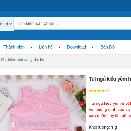
Thành viên
Liên hệ
Download
Bản Đồ
Phụ kiện, thời trang cho bé
Túi ngủ kiểu yếm h
Túi ngủ kiểu yếm một l
với miếng dính sau và 
cựa quậy hay khi bế b
Khối lượng:
1
g