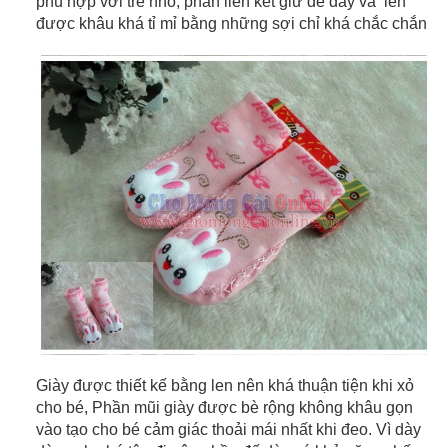
phù hợp với trẻ nhỏ, phần liên kết giữ đế dày và len
được khâu khá tỉ mỉ bằng những sợi chỉ khá chắc chắn
Giày được thiết kế bằng len nên khá thuận tiện khi xỏ
cho bé, Phần mũi giày được bè rộng không khâu gọn
vào tạo cho bé cảm giác thoải mái nhất khi đeo. Vì dày