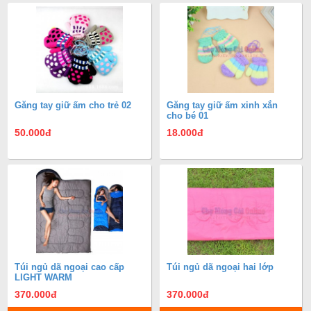
Găng tay giữ ấm cho trẻ 02
Găng tay giữ ấm xinh xắn
cho bé 01
50.000
đ
18.000
đ
Túi ngủ dã ngoại cao cấp
Túi ngủ dã ngoại hai lớp
LIGHT WARM
370.000
đ
370.000
đ