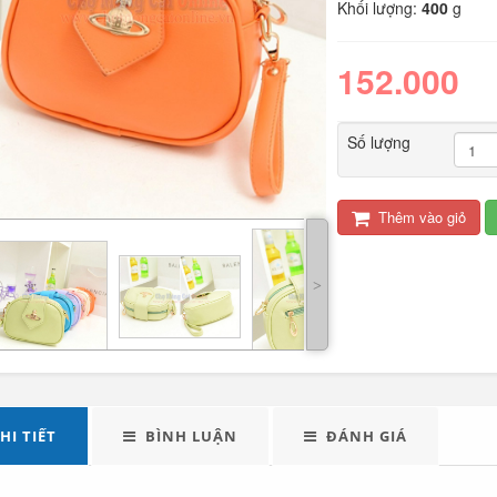
Khối lượng:
400
g
152.000
Số lượng
Thêm vào giỏ
LED tuýp cầm tay đa
Quạt điện đôi 12V
năng...
cho oto tải...
˃
289.000
Đèn tích điện xách
Máy xay sinh tố đa
tay cao cấp...
năng Shake...
HI TIẾT
BÌNH LUẬN
ĐÁNH GIÁ
490.000