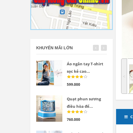
KHUYẾN MÃI LỚN
Áo ngắn tay T-shirt
sọc kẻ cao...
˂
599.000
Quạt phun sương
điều hòa để...
C
760.000