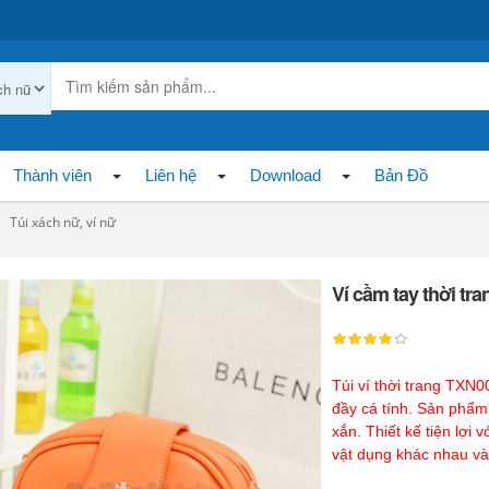
Thành viên
Liên hệ
Download
Bản Đồ
Túi xách nữ, ví nữ
Ví cầm tay thời tr
Túi ví thời trang TXN0
đầy cá tính. Sản phẩm
xắn. Thiết kế tiện lợi
vật dụng khác nhau và