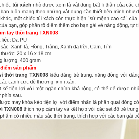
Đèn tích điện cao
Quạt đứng công
chiếc
túi xách
nhỏ được xem là vật dụng bất li thân của các c
cấp KM 792C
nghiệp Centron
 bạn luôn mang theo những vật dụng cần thiết bên mình như đi
 khác, một chiếc túi xách còn thực hiện "sứ mệnh cao cả" của
 của bạn, góp phần tô điểm thêm cho bạn gái vẻ năng động, tự ti
ầm tay thời trang TXN008
 liệu: Da PU
sắc: Xanh lá, Hồng, Trắng, Xanh da trời, Cam, Tím.
 thước: 20 x 16 x 18 cm
g lượng: 400 gram
 điểm sản phẩm
ví thời trang TXN008
kiểu dáng trẻ trung, năng động với dán
 các cạnh cực dễ thương, xinh xắn.
t kế tiện lợi với một ngăn chính khá rộng, có thể để được n
 phía sau.
được may khóa kéo tiện lợi với điểm nhấn là phần quai đóng có 
 ví TXN008
thích hợp cầm tay và kết hợp với các set đồ trẻ trung
phẩm có nhiều màu sắc thời trang, thích hợp với các bạn gái trẻ