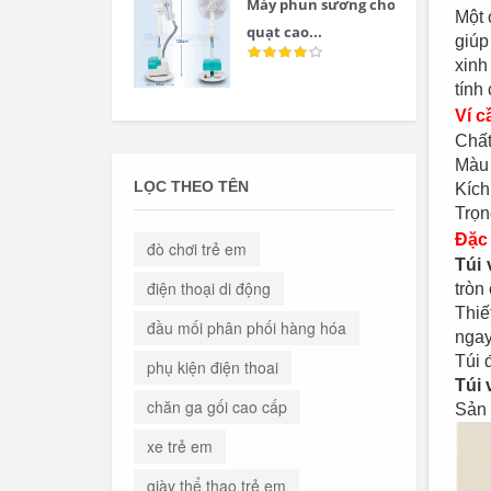
Máy phun sương cho
Một 
quạt cao...
giúp
xinh
tính
Ví c
Chất
Màu 
LỌC THEO TÊN
Kích
Trọn
Đặc
đò chơi trẻ em
Túi 
điện thoại di động
tròn
Thiế
đầu mối phân phối hàng hóa
ngay
Túi 
phụ kiện điện thoai
Túi
chăn ga gối cao cấp
Sản 
xe trẻ em
giày thể thao trẻ em