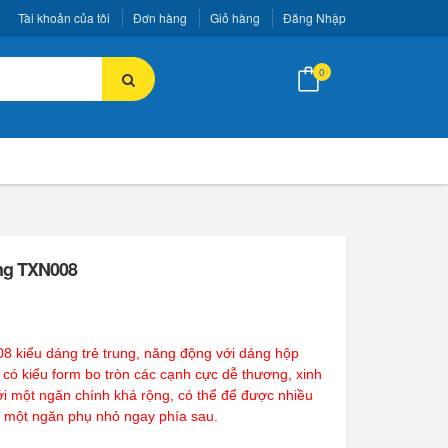
Tài khoản của tôi
Đơn hàng
Giỏ hàng
Đăng Nhập
0
ang TXN008
08 kiểu dáng trẻ trung, năng động với dáng hộp
 có kiểu form bo tròn các cạnh cực dễ thương, xinh
 với một ngăn chính khá rộng, có thể để được nhiều
 một ngăn phụ nhỏ ngay phía sau.