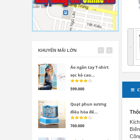
˂
KHUYẾN MÃI LỚN
Áo ngắn tay T-shirt
sọc kẻ cao...
599.000
C
Quạt phun sương
điều hòa để...
Thôn
Kích
760.000
Biên
Công