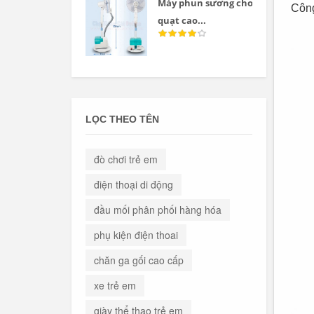
Máy phun sương cho
Công
quạt cao...
LỌC THEO TÊN
đò chơi trẻ em
điện thoại di động
đầu mối phân phối hàng hóa
phụ kiện điện thoai
chăn ga gối cao cấp
xe trẻ em
giày thể thao trẻ em