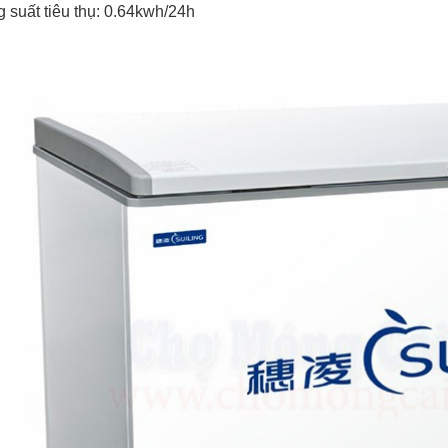
Đèn tích điện cao
Quạt đứng công
 suất tiêu thụ: 0.64kwh/24h
cấp KM 792C
nghiệp Centron