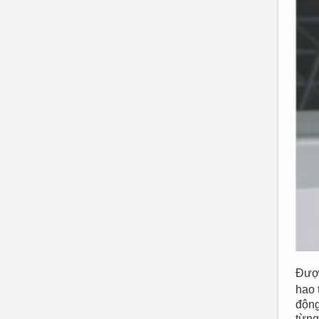
Được
hao 
động
từng