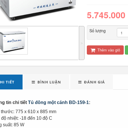
5.745.000
Số lượng
˃
Thêm vào giỏ
LED tuýp cầm tay đa
Quạt điện đôi 12V
năng...
cho oto tải...
289.000
HI TIẾT
BÌNH LUẬN
ĐÁNH GIÁ
Đèn tích điện xách
Máy xay sinh tố đa
tay cao cấp...
năng Shake...
g tin chi tiết
Tủ đông một cánh BD-159-1
:
 thước: 775 x 610 x 885 mm
490.000
 độ nhiệt: -18 đến 10 độ C
 suất: 85 W