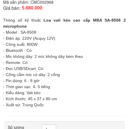
Mã sản phẩm:
CMC002968
Giá bán:
5.680.000
Thông số kỹ thuật
Loa vali kéo cao cấp MBA SA-8508 2
microphone
- Model : SA-8508
- Điện áp: 220V (Acquy 12V)
- Công suất: 800W
- Bluetooth : Có
- Mic không dây: 2 míc không dây kèm theo
- Remote: Có
- Đọc USB/SDcart: Có
- Cổng cắm mic có dây: 2 cổng
- Pin dùng: 6 - 8 giờ
- Thời gian sạc: 4- 5 tiếng
- Kiểu dáng: Vali kéo
- Kích thước: 45 x 37 x 80 cm
- Xuất sứ: Trung Quốc
Số lượng