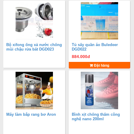
Bộ xifong ống xả nước chống
Tủ sấy quần áo Buledeer
mùi chậu rửa bát DGD023
DGD022
884.000
đ
Đặt hàng
Máy làm bắp rang bơ Aron
Bình xịt chống thấm công
nghệ nano 200ml