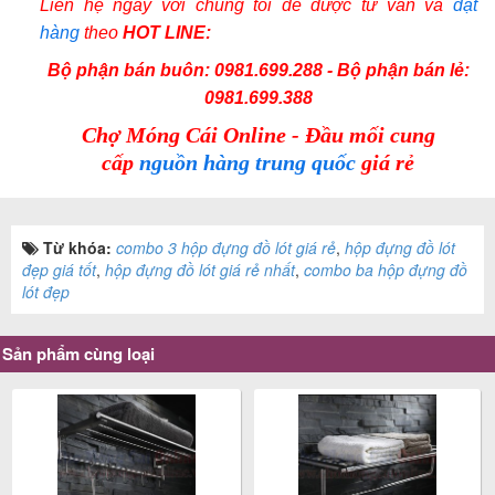
Liên hệ ngay với chúng tôi để được tư vấn và
đặt
hàng
theo
HOT LINE:
Bộ phận bán buôn: 0981.699.288 - Bộ phận bán lẻ:
0981.699.388
Chợ Móng Cái Online - Đầu mối cung
cấp
nguồn hàng trung quốc
giá rẻ
Từ khóa:
combo 3 hộp đựng đồ lót giá rẻ
,
hộp đựng đồ lót
đẹp giá tốt
,
hộp đựng đồ lót giá rẻ nhất
,
combo ba hộp đựng đồ
lót đẹp
Sản phẩm cùng loại