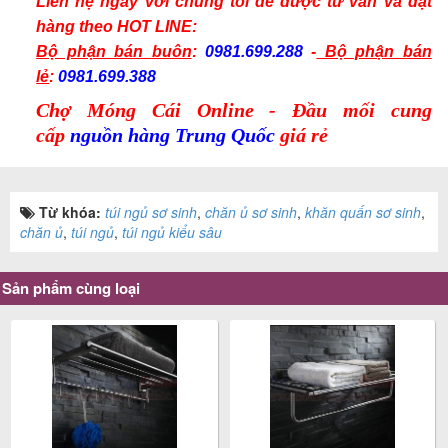
Liên hệ ngay với chúng tôi để được tư vấn và
đặt
hàng
theo
HOT LINE:
Bộ phận bán buôn
:
0981.699.288
-
Bộ phận bán
lẻ
:
0981.699.388
Chợ Móng Cái Online - Đầu mối cung
cấp
nguồn hàng Trung Quốc
giá rẻ
Từ khóa:
túi ngủ sơ sinh
,
chăn ủ sơ sinh
,
khăn quấn sơ sinh
,
chăn ủ
,
túi ngủ
,
túi ngủ kiểu sâu
Sản phẩm cùng loại