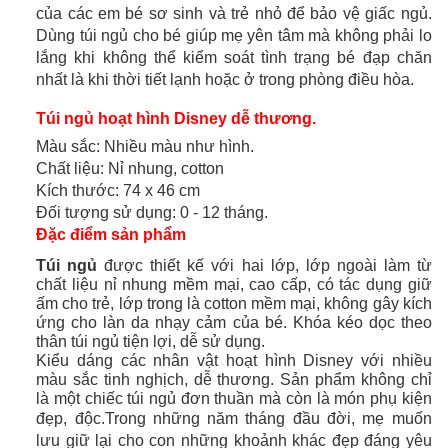
của các em bé sơ sinh và trẻ nhỏ để bảo vệ giấc ngủ.
Dùng túi ngủ cho bé giúp mẹ yên tâm mà không phải lo
lắng khi không thể kiểm soát tình trạng bé đạp chăn
nhất là khi thời tiết lạnh hoặc ở trong phòng điều hòa.
Túi ngủ hoạt hình Disney dễ thương.
Màu sắc: Nhiều màu như hình.
Chất liệu: Nỉ nhung, cotton
Kích thước: 74 x 46 cm
Đối tượng sử dụng: 0 - 12 tháng.
Đặc điểm sản phẩm
Túi ngủ
được thiết kế với hai lớp, lớp ngoài làm từ
chất liệu nỉ nhung mềm mại, cao cấp, có tác dụng giữ
ấm cho trẻ, lớp trong là cotton mềm mại, không gây kích
ứng cho làn da nhạy cảm của bé. Khóa kéo dọc theo
thân túi ngủ tiện lợi, dễ sử dụng.
Kiểu dáng các nhân vật hoạt hình Disney với nhiều
màu sắc tinh nghịch, dễ thương. Sản phẩm không chỉ
là một chiếc túi ngủ đơn thuần mà còn là món phụ kiện
đẹp, độc.
Trong những năm tháng đầu đời, mẹ muốn
lưu giữ lại cho con những khoảnh khác đẹp đáng yêu