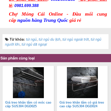
lẻ
:
0981.699.388
Chợ Móng Cái Online - Đầu mối cung
cấp
nguồn hàng Trung Quốc
giá rẻ
Từ khóa:
túi ngủ
,
túi ngủ du lịch
,
túi ngủ ngoài trời
,
túi ngủ
người lớn
,
túi ngủ dã ngoại
Sản phẩm cùng loại
Giá treo khăn tắm có móc cao
Giá treo khăn tắm có giá treo
cấp SUS304 DGD025
cao cấp SUS304 DGD024