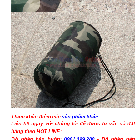
Tham khảo thêm các
sản phẩm
khác.
Liên hệ ngay với chúng tôi để được tư vấn và
đặt
hàng
theo
HOT LINE:
Bộ phận bán buôn
:
0981.699.288
-
Bộ phận bán