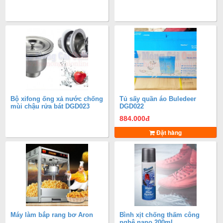
Bộ xifong ống xả nước chống
Tủ sấy quần áo Buledeer
mùi chậu rửa bát DGD023
DGD022
884.000
đ
Đặt hàng
Máy làm bắp rang bơ Aron
Bình xịt chống thấm công
nghệ nano 200ml