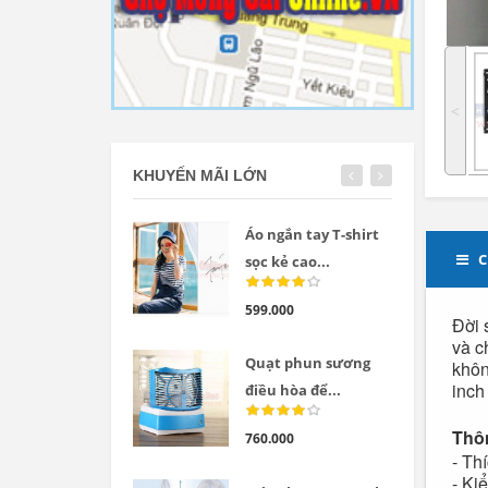
˂
KHUYẾN MÃI LỚN
Áo ngắn tay T-shirt
C
sọc kẻ cao...
599.000
Đời 
và c
Quạt phun sương
khôn
inch
điều hòa để...
Thô
760.000
- Th
- Ki