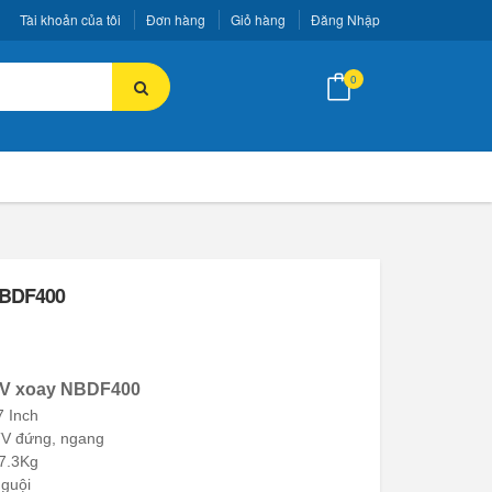
Tài khoản của tôi
Đơn hàng
Giỏ hàng
Đăng Nhập
0
NBDF400
 TV xoay NBDF400
7 Inch
 TV đứng, ngang
27.3Kg
nguội