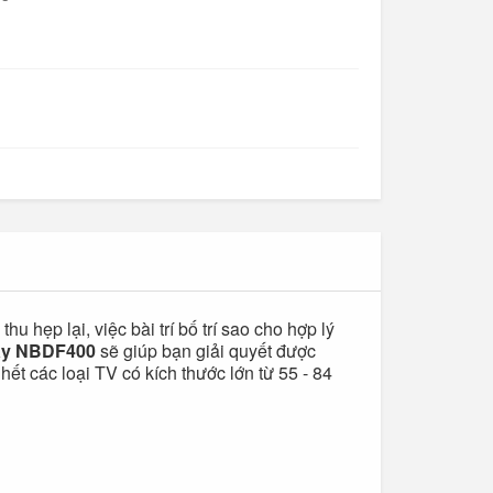
Cỏ nhân tạo trang trí
 hẹp lại, việc bài trí bố trí sao cho hợp lý
oay NBDF400
sẽ giúp bạn giải quyết được
hết các loại TV có kích thước lớn từ 55 - 84