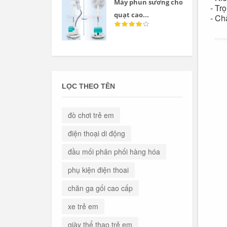
Máy phun sương cho
- Tr
quạt cao...
- Ch
LỌC THEO TÊN
đò chơi trẻ em
điện thoại di động
đầu mối phân phối hàng hóa
phụ kiện điện thoai
chăn ga gối cao cấp
xe trẻ em
giày thể thao trẻ em