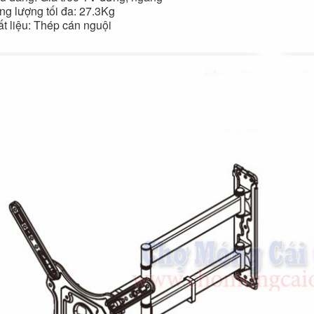
Đèn tích điện cao
Quạt đứng công
ọng lượng tối đa: 27.3Kg
cấp KM 792C
nghiệp Centron
ất liệu: Thép cán nguội