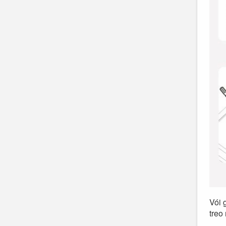
Vói 
treo