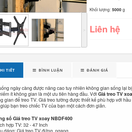
Khối lượng:
5000
g
Liên hệ
˃
LED tuýp cầm tay đa
Quạt điện đôi 12V
HI TIẾT
BÌNH LUẬN
ĐÁNH GIÁ
năng...
cho oto tải...
289.000
sống ngày càng được nâng cao tuy nhiên không gian sống lại bị thu
hiếm ít không gian là một ưu tiên hàng đầu. Với
Giá treo TV x
Đèn tích điện xách
Máy xay sinh tố đa
g gian để treo TV. Giá treo tường được thiết kế phù hợp với hầu 
 giúp bạn treo chiếc TV của bạn một cách đơn giản.
tay cao cấp...
năng Shake...
ng số
Giá treo TV xoay NBDF400
490.000
ích hợp TV: 32 - 47 Inch
ểu dáng: Giá treo TV đứng, ngang