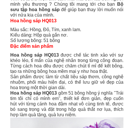
mình yêu thương ? Chúng tôi mang tới cho bạn
Bộ
sưu tập hoa hồng sáp
để giúp bạn thay lời muốn nói
với nửa kia của mình.
Hoa hồng sáp HQ013
Màu sắc: Hồng, Đỏ, Tím, xanh lam.
Kiểu dáng: Hộp quà gắn nơ.
Số lượng bông: 51 bông
Đặc điểm sản phẩm
Hoa hồng sáp HQ013
được chế tác tinh xảo với sự
khéo léo, tỉ mẩn của nghệ nhân trong từng công đoạn.
Từng cách hoa đều được chăm chút tỉ mỉ để kết bông,
tạo ra những bông hoa mềm mại y như hoa thật.
Sản phẩm được làm từ chất liệu sáp thơm, công nghệ
nhuộm, phối màu hiện đại, có thể lưu giữ vẻ đẹp của
hoa trong một thời gian dài.
Hoa hồng sáp HQ013
gồm 51 bông hồng ý nghĩa "Trái
tim tôi chỉ có mình em", thiết kế đơn giản, đẹp cuốn
hút với từng cánh hoa đậm nhạt vô cùng tinh tế, được
bó sang trọng và
đặt trong hộp quà thắt nơ lụa,
thích
hợp làm quà tặng, quà lưu niệm.