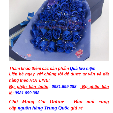
Tham khảo thêm các
sản phẩm
Quà lưu niệm
Liên hệ ngay với chúng tôi để được tư vấn và
đặt
hàng
theo
HOT LINE:
Bộ phận bán buôn
:
0981.699.288
-
Bộ phận bán
lẻ
:
0981.699.388
Chợ Móng Cái Online - Đầu mối cung
cấp
nguồn hàng Trung Quốc
giá rẻ