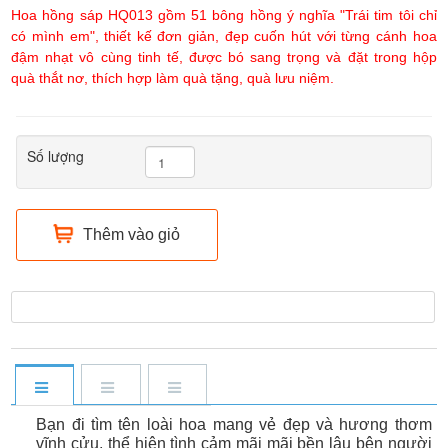
Hoa hồng sáp HQ013 gồm 51 bông hồng ý nghĩa "Trái tim tôi chỉ
có mình em", thiết kế đơn giản, đẹp cuốn hút với từng cánh hoa
đậm nhạt vô cùng tinh tế, được bó sang trọng và đặt trong hộp
quà thắt nơ, thích hợp làm quà tặng, quà lưu niệm.
Số lượng
Thêm vào giỏ
Bạn đi tìm tên loài hoa mang vẻ đẹp và hương thơm
vĩnh cửu, thể hiện tình cảm mãi mãi bền lâu bên người