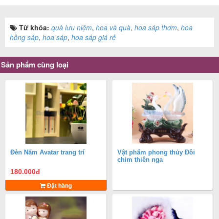
Từ khóa:
quà lưu niệm
,
hoa và quà
,
hoa sáp thơm
,
hoa
hồng sáp
,
hoa sáp
,
hoa sáp giá rẻ
Sản phẩm cùng loại
Đèn Nấm Avatar trang trí
Vật phẩm phong thủy Đôi
chim thiên nga
180.000
đ
Đặt hàng