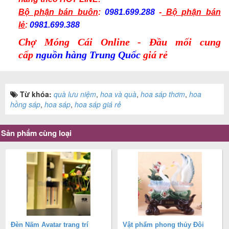
Bộ phận bán buôn
:
0981.699.288
-
Bộ phận bán
lẻ
:
0981.699.388
Chợ Móng Cái Online - Đầu mối cung
cấp
nguồn hàng Trung Quốc
giá rẻ
Từ khóa:
quà lưu niệm
,
hoa và quà
,
hoa sáp thơm
,
hoa
hồng sáp
,
hoa sáp
,
hoa sáp giá rẻ
Sản phẩm cùng loại
Đèn Nấm Avatar trang trí
Vật phẩm phong thủy Đôi