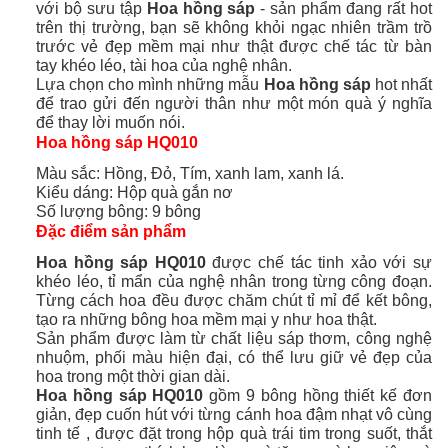
với bộ sưu tập
Hoa hồng sáp
- sản phẩm đang rất hot
trên thị trường, bạn sẽ không khỏi ngạc nhiên trầm trồ
trước vẻ đẹp mềm mại như thật được chế tác từ bàn
tay khéo léo, tài hoa của nghệ nhân.
Lựa chọn cho mình những mẫu
Hoa hồng sáp
hot nhất
để trao gửi đến người thân như một món quà ý nghĩa
để thay lời muốn nói.
Hoa hồng sáp HQ010
Màu sắc: Hồng, Đỏ, Tím, xanh lam, xanh lá.
Kiểu dáng: Hộp quà gắn nơ
Số lượng bông: 9 bông
Đặc điểm sản phẩm
Hoa hồng sáp HQ010
được chế tác tinh xảo với sự
khéo léo, tỉ mẩn của nghệ nhân trong từng công đoạn.
Từng cách hoa đều được chăm chút tỉ mỉ để kết bông,
tạo ra những bông hoa mềm mại y như hoa thật.
Sản phẩm được làm từ chất liệu sáp thơm, công nghệ
nhuộm, phối màu hiện đại, có thể lưu giữ vẻ đẹp của
hoa trong một thời gian dài.
Hoa hồng sáp HQ010
gồm 9 bông hồng thiết kế đơn
giản, đẹp cuốn hút với từng cánh hoa đậm nhạt vô cùng
tinh tế
,
được đặt trong hộp quà trái tim trong suốt, thắt