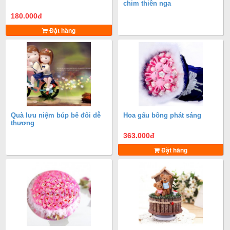
chim thiên nga
180.000
đ
Đặt hàng
Quà lưu niệm búp bê đôi dễ
Hoa gấu bông phát sáng
thương
363.000
đ
Đặt hàng