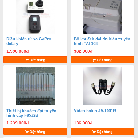
Điều khiển từ xa GoPro
Bộ khuếch đại tín hiệu truyền
defary
hình TAI-108
1.990.000
đ
362.000
đ
Đặt hàng
Đặt hàng
Thiết bị khuếch đại truyền
Video balun JA-1001R
hình cáp F8532B
1.239.000
đ
136.000
đ
Đặt hàng
Đặt hàng