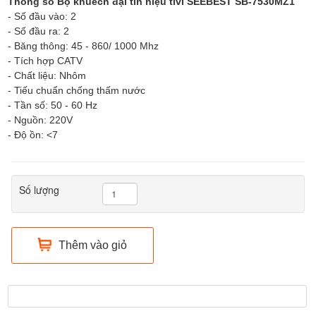
Thông số
Bộ khuếch đại tín hiệu tivi SEEBEST SB-7530MZ1
- Số đầu vào: 2
- Số đầu ra: 2
- Băng thông: 45 - 860/ 1000 Mhz
- Tích hợp CATV
- Chất liệu: Nhôm
- Tiếu chuẩn chống thấm nước
- Tần số: 50 - 60 Hz
- Nguồn: 220V
- Độ ồn: <7
Số lượng
Thêm vào giỏ