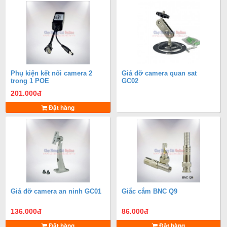
Phụ kiện kết nối camera 2
Giá đỡ camera quan sat
trong 1 POE
GC02
201.000
đ
Đặt hàng
Giá đỡ camera an ninh GC01
Giắc cắm BNC Q9
136.000
đ
86.000
đ
Đặt hàng
Đặt hàng