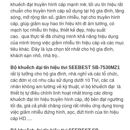
khuếch đại truyền hình cáp mạnh mẽ, tối ưu tín hiệu rất
chuẩn cho truyền hình cáp sử dụng tại hộ gia đình, tăng
sóng, mở rộng tần số, giảm nhiễu, hạt cho truyền hình
cáp, giúp giảm suy hao tín hiệu khi đi âm tường, có
mạch lọc nhiễu tín hiệu, thiết kế đẹp, hiệu suất
cao. qua thực tế đã chứng minh khả năng hiệu dụng
của mình trong việc giảm nhiễu tín hiệu cáp và các mục
tiêu khác. Đây là lựa chọn tốt nhất cho hộ gia đình,
khách sạn nhỏ, nhà trọ..
Bộ khuếch đại tín hiệu tivi SEEBEST SB-7530MZ1
rất lý tưởng cho hộ gia đình, nhà nghỉ và các tổ chức,
các đơn vị có nhu cầu sử dụng dưới 10 Tivi, các cá
nhân không am tường về kỹ thuật, vì bộ khuếch đại là
thiết bị tự điều chỉnh linh hoạt nhất trong các dòng
khuếch đại tín hiệu truyền hình cáp, độ bền đạt ngưỡng
tối đa, giá cả phải chăng cùng rất nhiều ứng dụng trong
việc giảm nhiễu đứng hình, sọc, đứt hình của tín hiệu
cáp HD.....