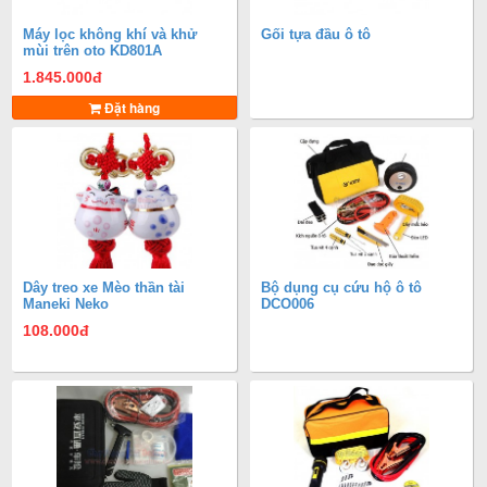
Máy lọc không khí và khử
Gối tựa đầu ô tô
mùi trên oto KD801A
1.845.000
đ
Đặt hàng
Dây treo xe Mèo thần tài
Bộ dụng cụ cứu hộ ô tô
Maneki Neko
DCO006
108.000
đ