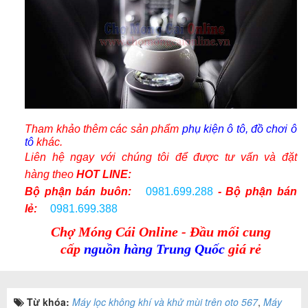
Tham khảo thêm các sản phẩm
phụ kiện ô tô, đồ chơi ô
tô
khác.
Liên hệ ngay với chúng tôi để được tư vấn và
đặt
hàng
theo
HOT LINE:
Bộ phận bán buôn:
0981.699.288
- Bộ phận bán
lẻ:
0981.699.388
Chợ Móng Cái Online - Đầu mối cung
cấp
nguồn hàng Trung Quốc
giá rẻ
Từ khóa:
Máy lọc không khí và khử mùi trên oto 567
,
Máy