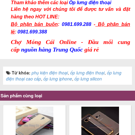
Tham khảo thêm các
loại
Ốp lưng điện thoại
Liên hệ ngay với chúng tôi để được tư vấn và
đặt
hàng
theo
HOT LINE:
Bộ phận bán buôn
:
0981.699.288
-
Bộ phận bán
lẻ
:
0981.699.388
Chợ Móng Cái Online - Đầu mối cung
cấp
nguồn hàng Trung Quốc
giá rẻ
Từ khóa:
phụ kiện điện thoại
,
ốp lưng điện thoại
,
ốp lưng
điện thoại cao cấp
,
ốp lưng iphone
,
ốp lưng silicon
Sản phẩm cùng loại