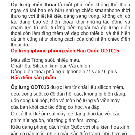
Ốp lưng điện thoại
là một phụ kiện không thể thiếu
ngay cả khi bạn sở hữu những chiếc smartphone thời
thượng với thiết kế kiểu dáng sang trọng. Không chỉ có
tác dụng bảo vệ điện thoại khỏi những tác động va
chạm lực từ môi trường bên ngoài mà ốp lưng điện
thoại còn làm tăng thêm vẻ đẹp cho thiết bị và thể hiện
cá tính cũng như phong cách của chủ nhân chiếc điện
thoại đó.
Ốp lưng iphone phong cách Hàn Quốc ODT015
Màu sắc: Trong suốt, nhiều màu.
Chất liệu: Silicon, kim loại, Vải chifon
Dòng điện thoại phù hợp: Iphone 5 / 5s / 6 / 6 plus.
Đặc điểm sản phẩm
Ốp lưng ODT015
được làm từ chất liệu silicon mềm,
dẻo, trong suốt có độ đàn hồi cao, không bị biến dạng,
uốn cong khi bóp, bảo vệ toàn bộ lưng và viền máy
của bạn khỏi các tác động cơ học, va đập.
Ốp có thiết kế ôm sát máy, dễ dàng thao tác với các
phím nút nguồn, nút tăng giảm âm lượng.
Kiểu dáng phong cách Hàn Quốc với phụ kiện hoa xinh
xắn có gắn móc, nhiều màu sắc thời trang, phù hợp với