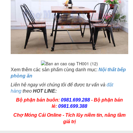
Xem thêm các sản phẩm cùng danh mục:
Nội thất bếp
phòng ăn
Liên hệ ngay với chúng tôi để được tư vấn và
đặt
hàng
theo
HOT LINE:
Bộ phận bán buôn:
0981.699.288
- Bộ phận bán
lẻ:
0981.699.388
Chợ Móng Cái Online - Tích lũy niềm tin, nâng tầm
giá trị