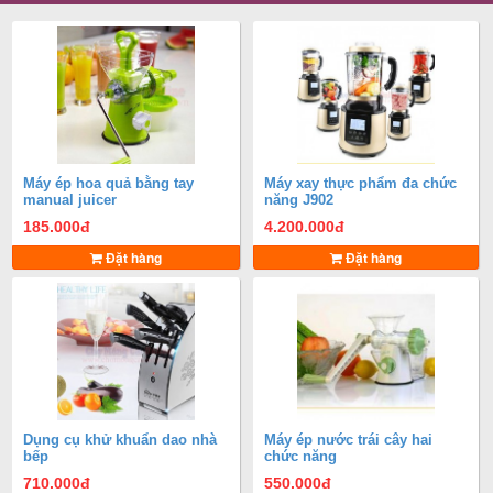
Máy ép hoa quả bằng tay
Máy xay thực phẩm đa chức
manual juicer
năng J902
185.000
đ
4.200.000
đ
Đặt hàng
Đặt hàng
Dụng cụ khử khuẩn dao nhà
Máy ép nước trái cây hai
bếp
chức năng
710.000
đ
550.000
đ