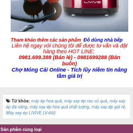
Tham khảo thêm các
sản phẩm
Đồ dùng nhà bếp
Liên hệ ngay với chúng tôi để được tư vấn và
đặt
hàng
theo HOT LINE:
0981.699.388 (
Bán lẻ
) - 0981699288 (Bán
buôn)
Chợ Móng Cái Online
- Tích lũy niềm tin nâng
tầm giá trị
Từ khóa:
máy ép hoa quả
,
máy xay ép rau củ quả
,
máy xay
ép đa năng
,
máy xay ép hoa quả chất lượng
,
máy xay ép giá rẻ
,
Máy xay ép LIVIVE LV-602
Sản phẩm cùng loại