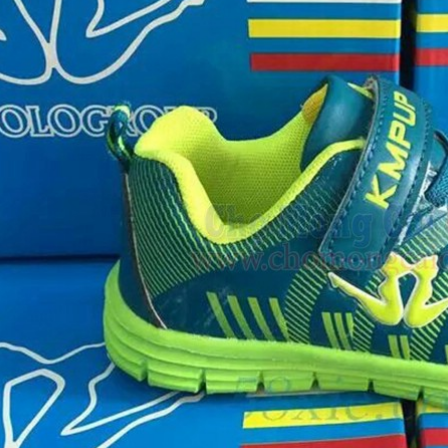
Đèn tích điện cao
Quạt đứng công
cấp KM 792C
nghiệp Centron