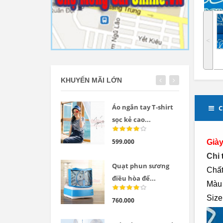
˂
KHUYẾN MÃI LỚN
Áo ngắn tay T-shirt
C
sọc kẻ cao...
599.000
Giày
Chi
Quạt phun sương
C
hất
điều hòa để...
Màu
Size
760.000