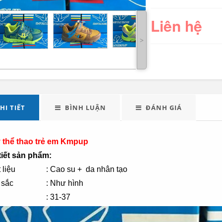
Liên hệ
˃
LED tuýp cầm tay đa
Quạt điện đôi 12V
HI TIẾT
BÌNH LUẬN
ĐÁNH GIÁ
năng...
cho oto tải...
289.000
 thể thao trẻ em Kmpup
tiết sản phẩm:
Đèn tích điện xách
Máy xay sinh tố đa
 liệu
: Cao su + da nhân tạo
tay cao cấp...
năng Shake...
 sắc
: Như hình
: 31-37
490.000