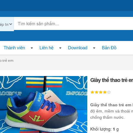
Thành viên
Liên hệ
Download
Bản Đồ
p trẻ em
Giày thể thao trẻ
Giày thể thao trẻ e
độ êm, mềm và thoải má
chống thấm nước.
Khối lượng:
1
g