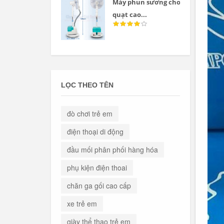
Máy phun sương cho
quạt cao...
LỌC THEO TÊN
đò chơi trẻ em
điện thoại di động
đầu mối phân phối hàng hóa
phụ kiện điện thoai
chăn ga gối cao cấp
xe trẻ em
giày thể thao trẻ em