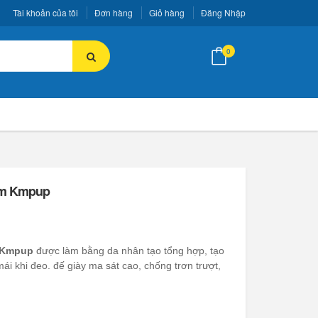
Tài khoản của tôi
Đơn hàng
Giỏ hàng
Đăng Nhập
0
 em Kmpup
m Kmpup
được làm bằng da nhân tạo tổng hợp, tạo
i khi đeo. đế giày ma sát cao, chống trơn trượt,