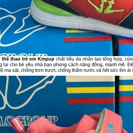
 thể thao trẻ em Kmpup
chất liệu da nhân tạo tổng hợp, cùng
 lại cho bé yêu nhà bạn phong cách năng động, mạnh mẽ. Đế
độ ma sát, chống trơn trượt, chống thấm nước và hết sức êm ái 