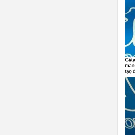
Giày
mang
tạọ 