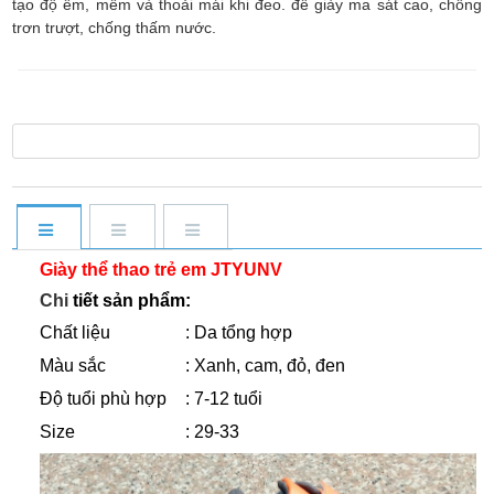
tạo độ êm, mềm và thoải mái khi đeo. đế giày ma sát cao, chống
trơn trượt, chống thấm nước.
Giày thể thao trẻ em JTYUNV
Chi
tiết sản phẩm:
C
hất liệu
: Da tổng hợp
Màu sắc
: Xanh, cam, đỏ, đen
Độ tuổi phù hợp
: 7-12 tuổi
Size
: 29-33