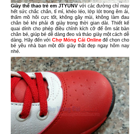
Giày thể thao trẻ em
JTYUNV
với các đường chỉ may
hết sức chắc chắn, tỉ mỉ, khéo léo, lớp lót trong êm ái,
thấm mồ hôi cực tốt, không gây mùi, không làm đau
chân bé khi phải đi giày trong thời gian dài. Thiết kế
quai dính cho phép điều chỉnh kích cỡ để ôm sát bàn
chân bé, giúp bé dễ dàng đeo và tháo giày một cách dễ
dàng. Hãy đến với
Chợ Móng Cái Online
để chọn cho
bé yêu nhà bạn một đôi giày thật đẹp ngay hôm nay
nhé.