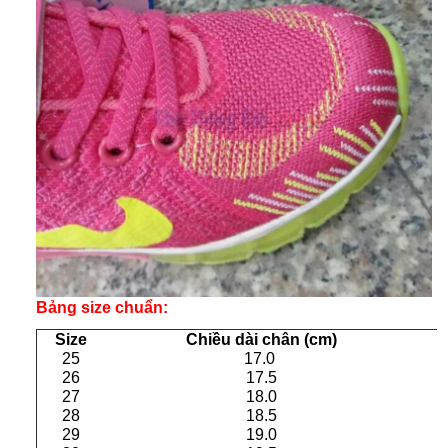
Bảng size chuẩn:
Size
Chiều dài chân (cm)
25
17.0
26
17.5
27
18.0
28
18.5
29
19.0