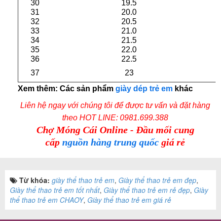
30
19.5
31
20.0
32
20.5
33
21.0
34
21.5
35
22.0
36
22.5
37
23
Xem thêm: Các sản phẩm
giày dép trẻ em
khác
Liên hệ ngay với chúng tôi để được tư vấn và đặt hàng
theo
HOT LINE: 0981.699.388
Chợ Móng Cái Online - Đầu mối cung
cấp
nguồn hàng trung quốc
giá rẻ
Từ khóa:
giày thể thao trẻ em
,
Giày thể thao trẻ em đẹp
,
Giày thể thao trẻ em tốt nhất
,
Giày thể thao trẻ em rẻ đẹp
,
Giày
thể thao trẻ em CHAOY
,
Giày thể thao trẻ em giá rẻ