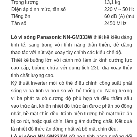
Trọng lượng
13,1 kg
Điện áp định mức, tần số
220 V ~ 50 Hz
Tiếng ồn
60 dB (A) (mức
Tần số
2450 MHz
Lò vi sóng Panasonic
NN-GM333W
thiết kế kiểu dáng
tinh tế, sang trọng với tính năng thân thiện, dễ dàng
thao tác với nút vặn xoay tùy chỉnh các kiểu chế độ.
Thiết kế buồng lớn với cánh mở làm từ kính cường lực
cao cấp, buồng chứa với dung tích 23L, đĩa xoay thủy
tinh chất lượng cao.
Kỹ thuật Inverter mới có thể điều chỉnh công suất phát
sóng vi ba tinh vi hơn so với hệ thống cũ. Năng lượng
vi ba phát ra có cường độ phù hợp và đều thấm sâu
vào thức ăn, khiến nhiệt độ thức ăn được phân bổ đồng
nhất, bề mặt chín đều, tránh hiện tượng bề mặt thức ăn
bị co rút, hoặc quá chín, làm giảm dưỡng chất. Kết quả
là nhiệt độ thức ăn đồng nhất và bề mặt chín đều.
Lò vi sóng NN-GM333W
kết hợp tính năng nướng đối