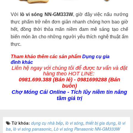
Với
lò vi sóng NN-GM333W
, giờ đây việc nấu nướng
thực phẩm trở nên đơn giản nhanh chóng hơn bao giờ
hết, đồng thời thỏa mãn niềm đam mê sáng tạo chế
biến món ăn cho những người yêu thích nghệ thuật ẩm
thực.
Tham khảo thêm các
sản phẩm
Dụng cụ gia
đình
khác
Liên hệ ngay với chúng tôi để được tư vấn và
đặt
hàng
theo HOT LINE:
0981.699.388 (
Bán lẻ
) - 0981699288 (Bán
buôn)
Chợ Móng Cái Online
- Tích lũy niềm tin nâng
tầm giá trị
Từ khóa:
dụng cụ nhà bếp
,
lò vi sóng
,
thiết bị gia dụng
,
lò vi
ba
,
lò vi sóng panasonic
,
Lò vi sóng Panasonic NN-GM333W