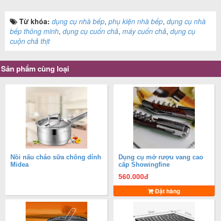
Từ khóa:
dụng cụ nhà bếp
,
phụ kiện nhà bếp
,
dụng cụ nhà
bếp thông minh
,
dụng cụ cuốn chả
,
máy cuốn chả
,
dụng cụ
cuộn chả thịt
Sản phẩm cùng loại
Nồi nấu cháo sữa chống dính
Dụng cụ mở rượu vang cao
Midea
cấp Showingfine
560.000
đ
Đặt hàng