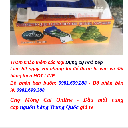
Tham khảo thêm các
loại
Dụng cụ nhà bếp
Liên hệ ngay với chúng tôi để được tư vấn và
đặt
hàng
theo
HOT LINE:
Bộ phận bán buôn
:
0981.699.288
-
Bộ phận bán
lẻ
:
0981.699.388
Chợ Móng Cái Online - Đầu mối cung
cấp
nguồn hàng Trung Quốc
giá rẻ