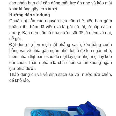
cho phép bạn chỉ cần dùng một lực ấn nhẹ và kéo mặt
khác không gây trơn trượt.
Hướng dẫn sử dụng
Chuẩn bị sẵn các nguyên liệu cần chế biến bao gồm
nhân ( thịt băm đã viên) và lá gói (lá lốt, lá bắp cải...).
Lưu ý:
Bạn nên trần lá qua nước sôi để lá mềm và dai,
dễ gói.
Đặt dụng cụ lên một mặt phẳng sạch, kéo băng cuốn
bằng vải về phía gần ngăn nhỏ, lót lá đè lên ngăn nhỏ,
thêm nhân thịt băm, sau đó một tay giữ nhẹ, một tay kéo
dải cuốn. Thành phẩm là chả cuốn sẽ lăn xuống ngăn
giữ phía dưới.
Tháo dụng cụ và vệ sinh sạch sẽ với nước rửa chén,
để khô ráo.