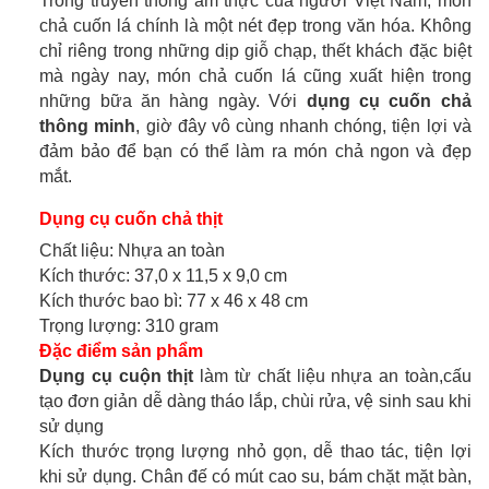
Trong truyền thống ẩm thực của người Việt Nam, món
chả cuốn lá chính là một nét đẹp trong văn hóa. Không
chỉ riêng trong những dịp giỗ chạp, thết khách đặc biệt
mà ngày nay, món chả cuốn lá cũng xuất hiện trong
những bữa ăn hàng ngày. Với
dụng cụ cuốn chả
thông minh
, giờ đây vô cùng nhanh chóng, tiện lợi và
đảm bảo để bạn có thể làm ra món chả ngon và đẹp
mắt.
Dụng cụ cuốn chả thịt
Chất liệu: Nhựa an toàn
Kích thước: 37,0 x 11,5 x 9,0 cm
Kích thước bao bì: 77 x 46 x 48 cm
Trọng lượng: 310 gram
Đặc điểm sản phẩm
Dụng cụ cuộn thịt
làm từ chất liệu nhựa an toàn,cấu
tạo đơn giản dễ dàng tháo lắp, chùi rửa, vệ sinh sau khi
sử dụng
Kích thước trọng lượng nhỏ gọn, dễ thao tác, tiện lợi
khi sử dụng. Chân đế có mút cao su, bám chặt mặt bàn,