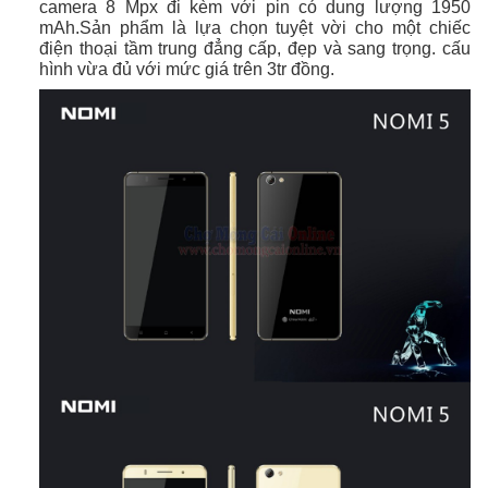
camera 8 Mpx đi kèm với pin có dung lượng 1950
mAh.
Sản phẩm là lựa chọn tuyệt vời cho
một chiếc
điện thoại tầm trung đẳng cấp, đẹp và sang trọng. cấu
hình vừa đủ với mức giá trên
3tr đồng.