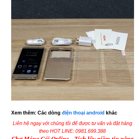
Xem thêm: Các dòng
điện thoại android
khác
Liên hệ ngay với chúng tôi để được tư vấn và đặt hàng
theo
HOT LINE: 0981.699.388
Chợ Móng Cái Online - Tích lũy niềm tin nâng