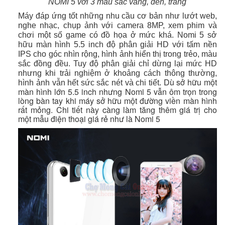
NOMI 5 với 3 màu sắc vàng, đen, trắng
Máy đáp ứng tốt những nhu cầu cơ bản như lướt web,
nghe nhạc, chụp ảnh với camera 8MP, xem phim và
chơi một số game có đồ họa ở mức khá. Nomi 5 sở
hữu màn hình 5.5 inch độ phân giải HD với tấm nền
IPS cho góc nhìn rộng, hình ảnh hiển thị trong trẻo, màu
sắc đồng đều. Tuy độ phân giải chỉ dừng lại mức HD
nhưng khi trải nghiệm ở khoảng cách thông thường,
Dù sở hữu một
hình ảnh vẫn hết sức sắc nét và chi tiết.
màn hình lớn 5.5 inch nhưng Nomi 5 vẫn ôm trọn trong
lòng bàn tay khi máy sở hữu một đường viền màn hình
rất mỏng. Chi tiết này càng làm tăng thêm giá trị cho
một mẫu điện thoại giá rẻ như là Nomi 5