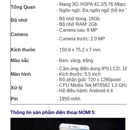
- Mạng 3G: HSPA 42.2/5.76 Mbps 
Tổng Quan
- Ngôn ngữ: Đa ngôn ngữ (hỗ trợ Ti
- Bộ nhớ trong: 16Gb
Bộ nhớ
- Bộ nhớ RAM: 2Gb
- Camera sau: 8 MP
Camera
- Camera trước: 2.0 MP
Kích thước
- 150.6 x 75.2 x 7 mm
Màu sắc
- Đen, vàng, trắng
- Cảm ứng điện dung IPS LCD, 16 t
Màn hình
- Kích thước: 5.5 inch
- Độ phân giải: 720 x 1280pixel
- CPU Media Tek MT6582 1.3 GHz
Xử lý
- Hệ điều hành: Android 4.4
Pin
- 1950 mAh
Thông tin sản phẩm điện thoại NOMI 5: