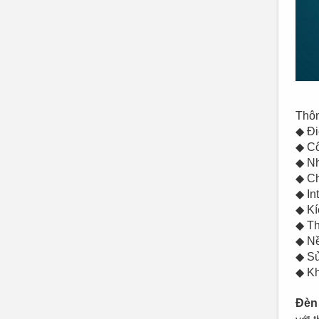
Thô
◆ Đ
◆ 
◆ N
◆ 
◆ In
◆ 
◆ T
◆ N
◆ 
◆ Kh
Đèn 