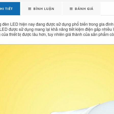
Đèn tích điện cao
Quạt đứng công
cấp KM 792C
nghiệp Centron
HI TIẾT
BÌNH LUẬN
ĐÁNH GIÁ
 đèn LED hiện nay đang được sử dụng phổ biến trong gia đìn
LED được sử dụng mang lại khả năng tiết kiệm điện gấp nhiều lầ
 của thiết bị được lâu hơn, tuy nhiên giá thành của sản phẩm c