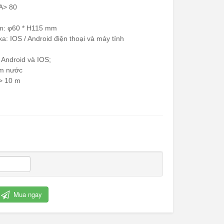
n màu: RA> 80
c sản phẩm: φ60 * H115 mm
xa: IOS / Android điện thoại và máy tính
g;
ng: Android và IOS;
 không thấm nước
:> 10 m
Cỏ nhân tạo trang trí
Mua ngay