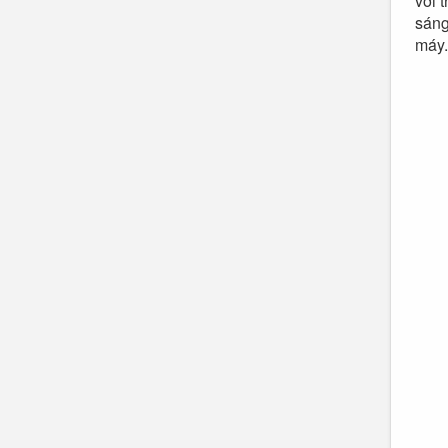
với 
sáng
máy.