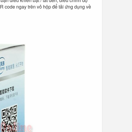
bạn điều khiển bật / tắt đèn, điều chỉnh độ
R code ngay trên vỏ hộp để tải ứng dụng về