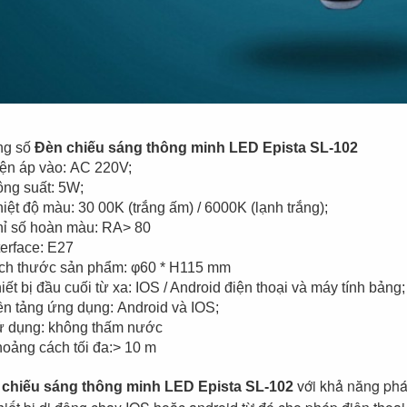
ng số
Đèn chiếu sáng thông minh LED Epista SL-102
iện áp vào: AC 220V;
Công suất: 5W;
hiệt độ màu: 30 00K (trắng ấm) / 6000K (lạn
Chỉ số hoàn màu: RA> 80
terface: E27
Kích thước sản phẩm: φ60 * H115 m
hiết bị đầu cuối từ xa: IOS / Android điện tho
ền tảng ứng dụng: Android và IOS;
Sử dụng: không thấm nước
oảng cách tối đa:> 10 m
​
với khả năng phát
chiếu sáng thông minh LED Epista SL-102