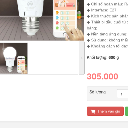
◆ Chỉ số hoà
◆ Interface: E27
◆ Kích thướ
◆ Thiết bị đầu cuối từ 
bản
◆ Nền tảng ứng dụ
◆ Sử dụng:
◆ Khoảng cách tối đa
Khối lượng:
600
g
˃
LED tuýp cầm tay đa
Quạt điện đôi 12V
năng...
cho oto tải...
305.000
289.000
Số lượng
Đèn tích điện xách
Máy xay sinh tố đa
tay cao cấp...
năng Shake...
Thêm vào giỏ
490.000