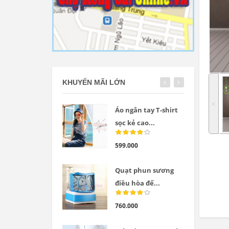
KHUYẾN MÃI LỚN
˂
Áo ngắn tay T-shirt
sọc kẻ cao...
599.000
Quạt phun sương
điều hòa để...
760.000