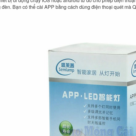
thiết bị di động chạy IOS hoặc android từ đó cho phép điện thoại 
 đèn. Bạn có thể cài APP bằng cách dùng điện thoại quét mà Q