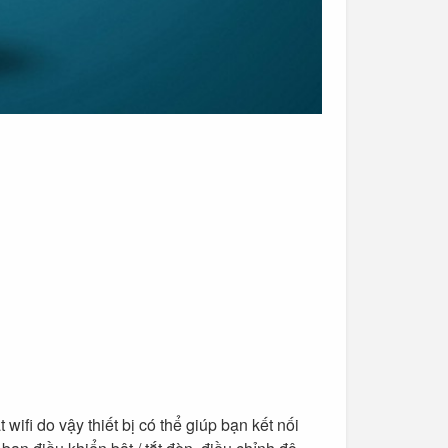
h trắng);
m
ại và máy tính bảng;
 wifi do vậy thiết bị có thể giúp bạn kết nối