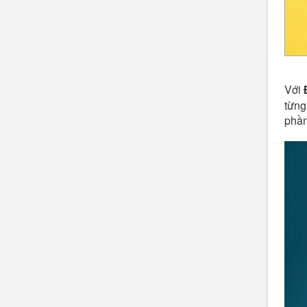
Với
từng
phần