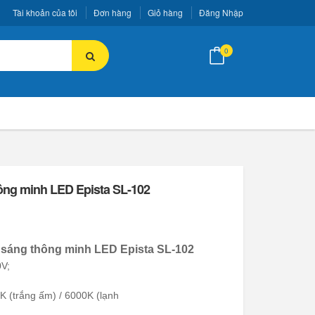
Tài khoản của tôi
Đơn hàng
Giỏ hàng
Đăng Nhập
0
ông minh LED Epista SL-102
 sáng thông minh LED Epista SL-102
 AC 220V;
: 5W;
K (trắng ấm) / 6000K (lạnh
g);