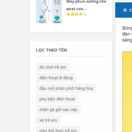
Máy phun sương cho
quạt cao...
C
Bóng
đèn 
sáng
LỌC THEO TÊN
đò chơi trẻ em
điện thoại di động
đầu mối phân phối hàng hóa
phụ kiện điện thoai
chăn ga gối cao cấp
xe trẻ em
giày thể thao trẻ em