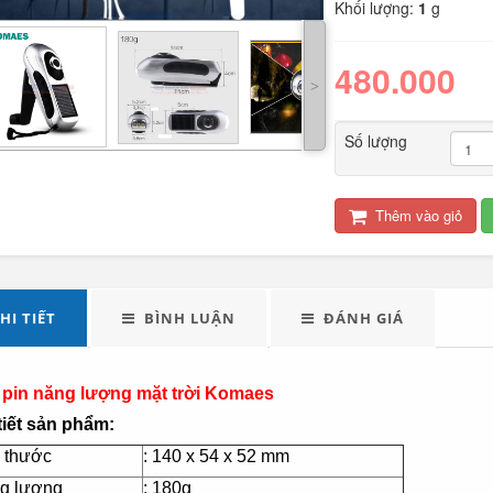
Khối lượng:
1
g
480.000
˃
Số lượng
Thêm vào giỏ
LED tuýp cầm tay đa
Quạt điện đôi 12V
năng...
cho oto tải...
289.000
HI TIẾT
BÌNH LUẬN
ĐÁNH GIÁ
Đèn tích điện xách
Máy xay sinh tố đa
pin năng lượng mặt trời Komaes
tay cao cấp...
năng Shake...
tiết sản phẩm:
490.000
 thước
: 140 x 54 x 52 mm
g lượng
: 180g