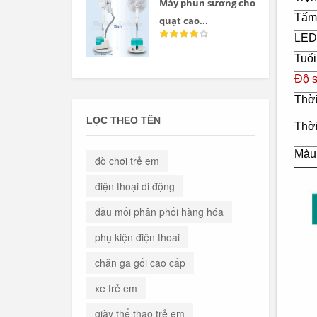
Máy phun sương cho
Tấm 
quạt cao...
LED
Tuổi
Độ 
Thời
LỌC THEO TÊN
Thời
Màu
đò chơi trẻ em
điện thoại di động
đầu mối phân phối hàng hóa
phụ kiện điện thoai
chăn ga gối cao cấp
xe trẻ em
giày thể thao trẻ em