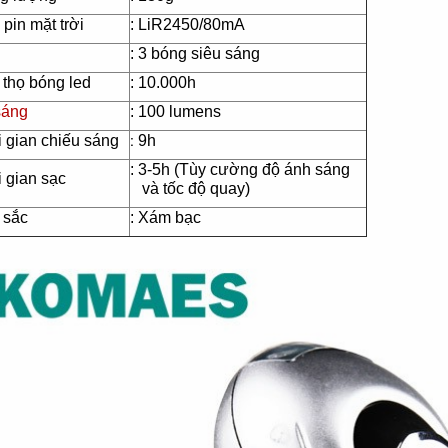
Đèn tích điện cao
Quạt đứng công
pin mặt trời
: LiR2450/80mA
cấp KM 792C
nghiệp Centron
: 3 bóng siêu sáng
 thọ bóng led
: 10.000h
sáng
: 100 lumens
:
 gian chiếu sáng
9h
: 3-5h (Tùy cường độ ánh sáng
 gian sạc
và tốc độ quay)
 sắc
: Xám bạc