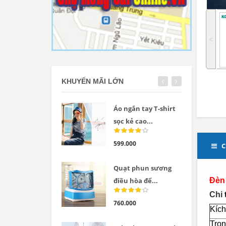
˂
KHUYẾN MÃI LỚN
Áo ngắn tay T-shirt
sọc kẻ cao...
599.000
C
Quạt phun sương
Đèn 
điều hòa để...
Chi
760.000
Kích
Trọn