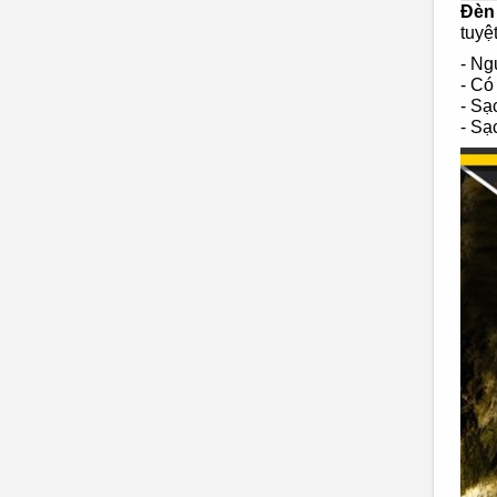
Đèn
tuyệ
-
Ngu
- Có
- Sạ
- Sạ