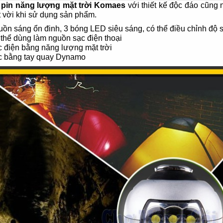
 pin năng lượng mặt trời Komaes
với thiết kế độc đáo cũng 
t vời khi sử dụng sản phẩm.
ồn sáng ổn đinh, 3 bóng LED siêu sáng, c
ó thể điều chỉnh độ
 thể dùng làm nguồn sạc điện thoại
c điện bằng năng lượng mặt trời
c bằng tay quay Dynamo