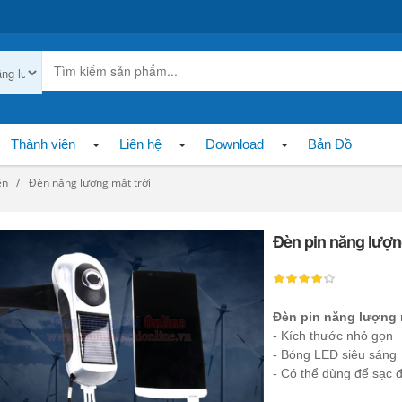
Thành viên
Liên hệ
Download
Bản Đồ
ện
Đèn năng lượng mặt trời
Đèn pin năng lượn
Đèn pin năng lượng 
- Kích thước nhỏ gọn
- Bóng LED siêu sáng
- Có thể dùng để sạc đ