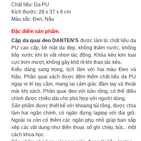
Chất liệu: Da PU
Kích thước: 28 x 37 x 8 cm
Màu sắc: Đen, Nâu
Đặc điểm sản phẩm.
Cặp da quai đeo DANTEN'S
được làm từ chất liệu da
PU cao cấp, bề mặt da đẹp, không thấm nước, không
trầy xước khi bị vật nhọn tác động. Khóa kéo kim loại
cực trơn mượt, không gây khô rít khi thao tác kéo.
Kiểu dáng sang trọng, lịch lãm với hai màu Đen và
Nâu. Phần quai xách được đệm thêm chất liệu da PU
ngay vị trí tay cầm, mang lại cảm giác đầm tay và thoải
mái khi xách. Phần quai đeo với bản rộng, có thể điều
chỉnh được chiều dài cho phù hợp với người dùng.
Sản phẩm được thiết kế với khoang túi rộng, được chia
làm hai ngăn chính, có ngăn đựng laptop với đai giữ.
Ngoài ra còn có thêm các ngăn phụ nhỏ giúp bạn sắp
xếp các vật dụng như điện thoại, sổ ghi chép, bút... một
cách khoa học.