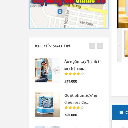
˂
KHUYẾN MÃI LỚN
Áo ngắn tay T-shirt
sọc kẻ cao...
599.000
Quạt phun sương
điều hòa để...
C
760.000