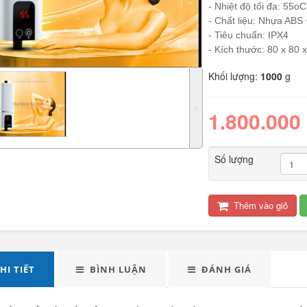
- Nhiệt độ tối đa: 55oC
- Chất liệu: Nhựa ABS
- Tiêu chuẩn: IPX4
- Kích thước: 80 x 80
Khối lượng:
1000
g
˃
1.800.000
LED tuýp cầm tay đa
Quạt điện đôi 12V
Số lượng
năng...
cho oto tải...
289.000
Thêm vào giỏ
Đèn tích điện xách
Máy xay sinh tố đa
tay cao cấp...
năng Shake...
HI TIẾT
BÌNH LUẬN
ĐÁNH GIÁ
490.000