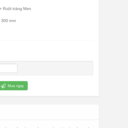
 + Ruột tráng Men
 x 300 mm
Cỏ nhân tạo trang trí
Mua ngay