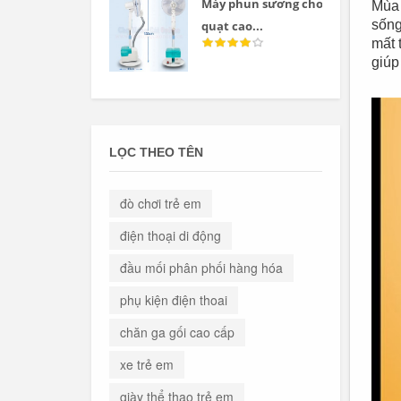
Máy phun sương cho
Mùa 
sống
quạt cao...
mất 
giúp
LỌC THEO TÊN
đò chơi trẻ em
điện thoại di động
đầu mối phân phối hàng hóa
phụ kiện điện thoai
chăn ga gối cao cấp
xe trẻ em
giày thể thao trẻ em