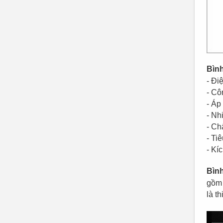
Bình
- Đi
- Cô
- Áp
- Nhi
- Ch
- Ti
- Kí
Bình
gồm 
là t