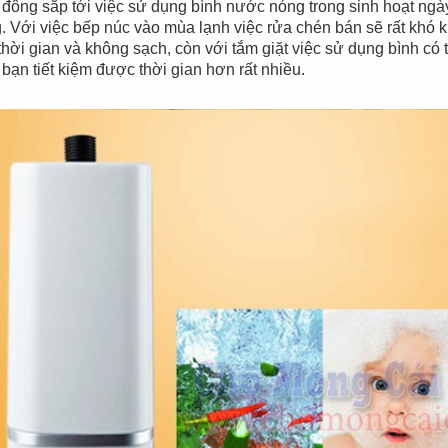
Đèn tích điện cao
Quạt đứng công
đông sắp tới việc sử dụng bình nước nóng trong sinh hoạt ngày
. Với việc bếp núc vào mùa lạnh việc rửa chén bán sẽ rất khó 
cấp KM 792C
nghiệp Centron
thời gian và không sạch, còn với tắm giặt việc sử dụng bình có
 bạn tiết kiệm được thời gian hơn rất nhiều.