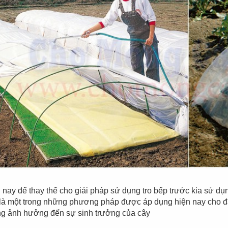
Đèn tích điện cao
Quạt đứng công
cấp KM 792C
nghiệp Centron
 nay để thay thế cho giải pháp sử dụng tro bếp trước kia sử d
là một trong những phương pháp được áp dụng hiện nay cho đại
g ảnh hưởng đến sự sinh trưởng của cây