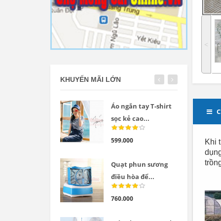
˂
KHUYẾN MÃI LỚN
Áo ngắn tay T-shirt
C
sọc kẻ cao...
599.000
Khi 
dụng
trồn
Quạt phun sương
điều hòa để...
760.000