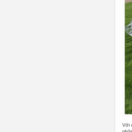
Với 
nhữn