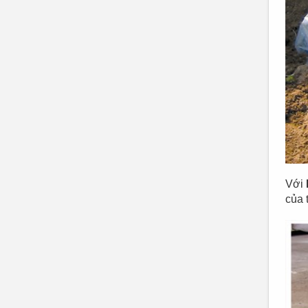
Với
của 