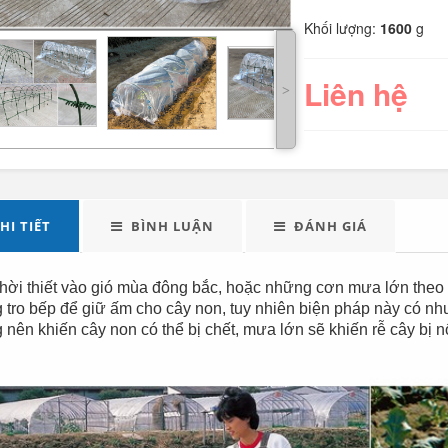
Khối lượng:
1600
g
Liên hệ
˃
LED tuýp cầm tay đa
Quạt điện đôi 12V
HI TIẾT
BÌNH LUẬN
ĐÁNH GIÁ
năng...
cho oto tải...
289.000
thời thiết vào gió mùa đông bắc, hoặc những cơn mưa lớn theo
 tro bếp để giữ ấm cho cây non, tuy nhiên biện pháp này có như
g nên khiến cây non có thể bị chết, mưa lớn sẽ khiến rễ cây bị n
Đèn tích điện xách
Máy xay sinh tố đa
tay cao cấp...
năng Shake...
490.000