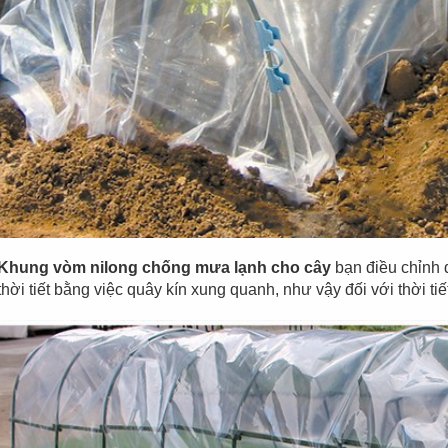
Khung vòm nilong chống mưa lạnh cho cây
bạn điều chỉnh 
thời tiết bằng việc quây kín xung quanh, như vậy đối với thời tiế