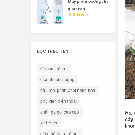
Máy phun sương cho
quạt cao...
LỌC THEO TÊN
đò chơi trẻ em
điện thoại di động
đầu mối phân phối hàng hóa
phụ kiện điện thoai
chăn ga gối cao cấp
Hiện
cây
xe trẻ em
khôn
giày thể thao trẻ em