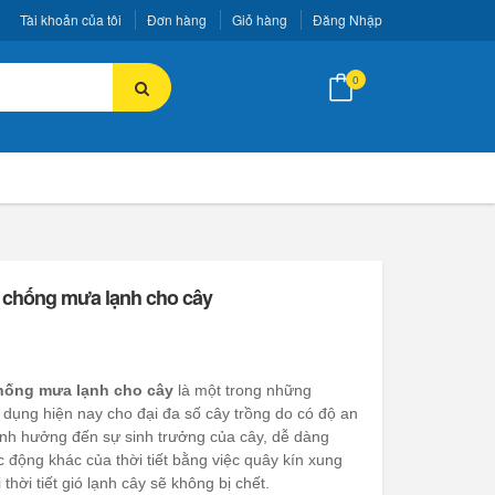
Tài khoản của tôi
Đơn hàng
Giỏ hàng
Đăng Nhập
0
 chống mưa lạnh cho cây
hống mưa lạnh cho cây
là một trong những
ụng hiện nay cho đại đa số cây trồng do có độ an
nh hưởng đến sự sinh trưởng của cây, dễ dàng
c động khác của thời tiết bằng việc quây kín xung
thời tiết gió lạnh cây sẽ không bị chết.