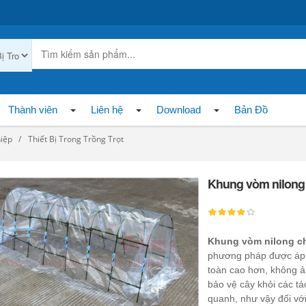
Thành viên
Liên hệ
Download
Bản Đồ
hiệp
Thiết Bị Trong Trồng Trọt
Khung vòm nilong
Khung vòm nilong c
phương pháp được áp d
toàn cao hơn, không ả
bảo vệ cây khỏi các tá
quanh, như vậy đối với 