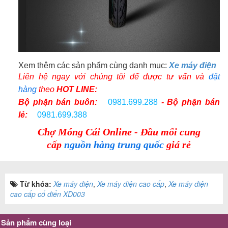
Xem thêm các sản phẩm cùng danh mục:
Xe máy điện
Liên hệ ngay với chúng tôi để được tư vấn và
đặt
hàng
theo
HOT LINE:
Bộ phận bán buôn:
0981.699.288
- Bộ phận bán
lẻ:
0981.699.388
Chợ Móng Cái Online - Đầu mối cung
cấp
nguồn hàng trung quốc
giá rẻ
Từ khóa:
Xe máy điện
,
Xe máy điện cao cấp
,
Xe máy điện
cao cấp cổ điển XD003
Sản phẩm cùng loại