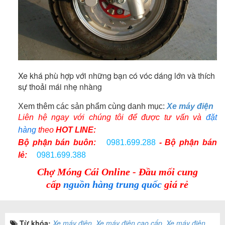
Xe khá phù hợp với những bạn có vóc dáng lớn và thích
sự thoải mái nhẹ nhàng
Xem thêm các sản phẩm cùng danh mục:
Xe máy điện
Liên hệ ngay với chúng tôi để được tư vấn và
đặt
hàng
theo
HOT LINE:
Bộ phận bán buôn:
0981.699.288
- Bộ phận bán
lẻ:
0981.699.388
Chợ Móng Cái Online - Đầu mối cung
cấp
nguồn hàng trung quốc
giá rẻ
Từ khóa:
Xe máy điện
,
Xe máy điện cao cấp
,
Xe máy điện